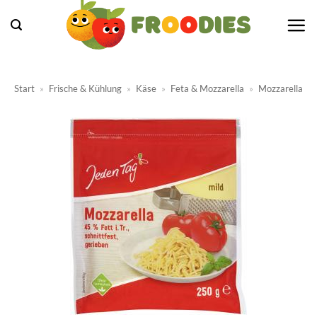
Zum
Inhalt
springen
Start
»
Frische & Kühlung
»
Käse
»
Feta & Mozzarella
»
Mozzarella