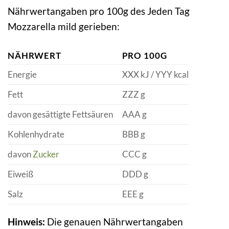
Nährwertangaben pro 100g des Jeden Tag
Mozzarella mild gerieben:
NÄHRWERT
PRO 100G
Energie
XXX kJ / YYY kcal
Fett
ZZZ g
davon gesättigte Fettsäuren
AAA g
Kohlenhydrate
BBB g
davon
Zucker
CCC g
Eiweiß
DDD g
Salz
EEE g
Hinweis:
Die genauen Nährwertangaben