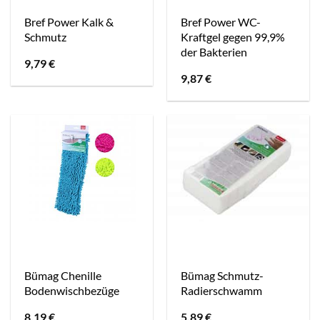
Bref Power Kalk &
Bref Power WC-
Schmutz
Kraftgel gegen 99,9%
der Bakterien
9,79
€
9,87
€
Bümag Chenille
Bümag Schmutz-
Bodenwischbezüge
Radierschwamm
8,19
€
5,89
€