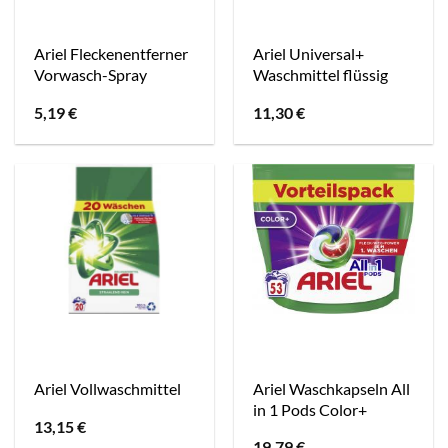
Ariel Fleckenentferner
Ariel Universal+
Vorwasch-Spray
Waschmittel flüssig
5,19
€
11,30
€
Ariel Waschkapseln All
Ariel Vollwaschmittel
in 1 Pods Color+
13,15
€
19,79
€