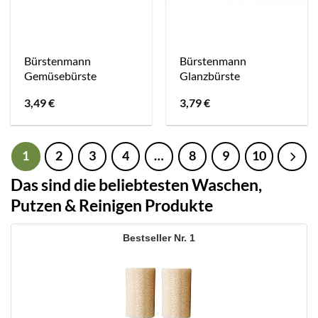
Bürstenmann
Bürstenmann
Gemüsebürste
Glanzbürste
3,49
€
3,79
€
1
2
3
4
…
8
9
10
Das sind die beliebtesten Waschen,
Putzen & Reinigen Produkte
1