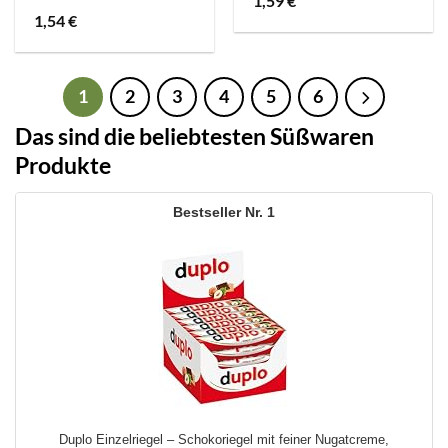
1,59
€
1,54
€
1
2
3
4
5
6
Das sind die beliebtesten Süßwaren
Produkte
1
Duplo Einzelriegel – Schokoriegel mit feiner Nugatcreme,