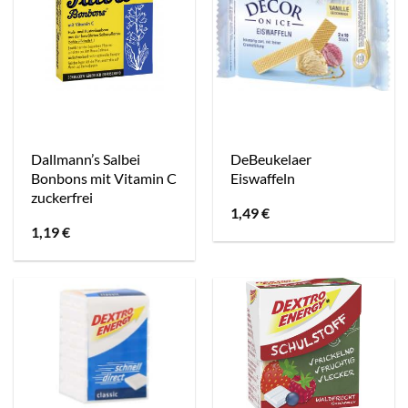
Dallmann’s Salbei
DeBeukelaer
Bonbons mit Vitamin C
Eiswaffeln
zuckerfrei
1,49
€
1,19
€