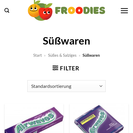
Zum
Inhalt
springen
Süßwaren
Start
»
Süßes & Salziges
»
Süßwaren
FILTER