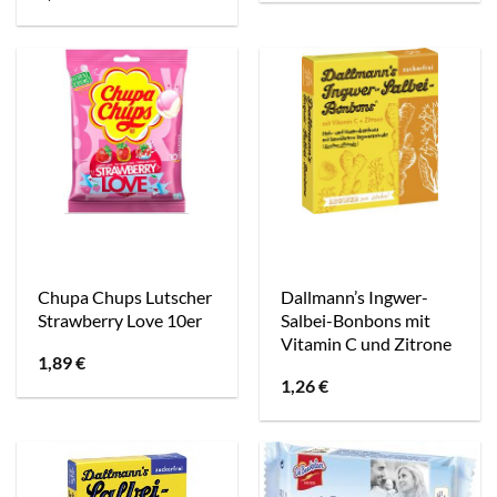
Chupa Chups Lutscher
Dallmann’s Ingwer-
Strawberry Love 10er
Salbei-Bonbons mit
Vitamin C und Zitrone
1,89
€
1,26
€