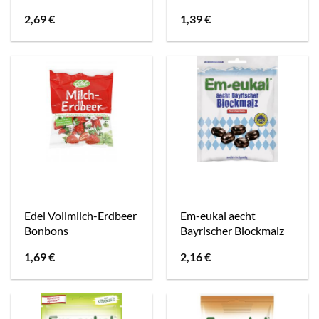
2,69
€
1,39
€
Edel Vollmilch-Erdbeer
Em-eukal aecht
Bonbons
Bayrischer Blockmalz
1,69
€
2,16
€