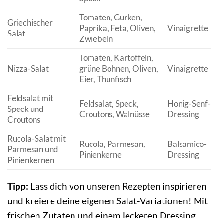
Tomaten, Gurken,
Griechischer
Paprika, Feta, Oliven,
Vinaigrette
Salat
Zwiebeln
Tomaten, Kartoffeln,
Nizza-Salat
grüne Bohnen, Oliven,
Vinaigrette
Eier, Thunfisch
Feldsalat mit
Feldsalat, Speck,
Honig-Senf-
Speck und
Croutons, Walnüsse
Dressing
Croutons
Rucola-Salat mit
Rucola, Parmesan,
Balsamico-
Parmesan und
Pinienkerne
Dressing
Pinienkernen
Tipp:
Lass dich von unseren Rezepten inspirieren
und kreiere deine eigenen Salat-Variationen! Mit
frischen Zutaten und einem leckeren Dressing