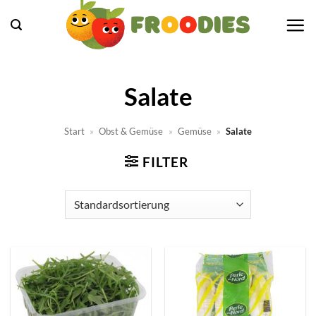
Zum
Inhalt
springen
Salate
Start
»
Obst & Gemüse
»
Gemüse
»
Salate
FILTER