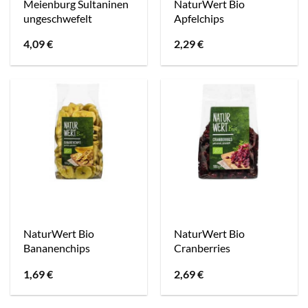
Meienburg Sultaninen
NaturWert Bio
ungeschwefelt
Apfelchips
4,09
€
2,29
€
NaturWert Bio
NaturWert Bio
Bananenchips
Cranberries
1,69
€
2,69
€