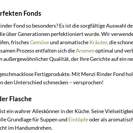
erfekten Fonds
der Fond so besonders? Es ist die sorgfältige Auswahl der
ie über Generationen perfektioniert wurde. Wir verwende
fen, frisches
Gemüse
und aromatische
Kräuter
, die scho
amen Prozess entfalten sich die
Aromen
optimal und ver
on außergewöhnlicher Qualität, der Ihre Gerichte auf ein ne
 geschmacklose Fertigprodukte. Mit Menzi Rinder Fond hol
en den Unterschied schmecken – versprochen!
eder Flasche
t ein wahrer Alleskönner in der Küche. Seine Vielseitigkei
lle Grundlage für Suppen und
Eintöpfe
oder als aromatisc
richt im Handumdrehen.