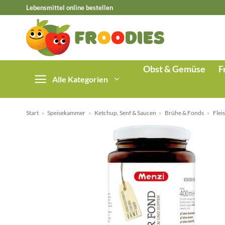
Zum
Lebensmittel online bestellen
Inhalt
springen
Obst & Gemüse
F
Alle Kategorien
Start
»
Speisekammer
»
Ketchup, Senf & Saucen
»
Brühe & Fonds
»
Flei