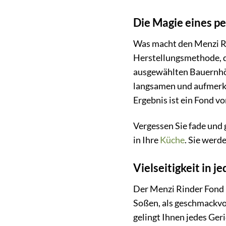
Die Magie eines p
Was macht den Menzi Rin
Herstellungsmethode, d
ausgewählten Bauernhö
langsamen und aufmerks
Ergebnis ist ein Fond v
Vergessen Sie fade und
in Ihre
Küche
. Sie werd
Vielseitigkeit in j
Der Menzi Rinder Fond is
Soßen, als geschmackvo
gelingt Ihnen jedes Ge