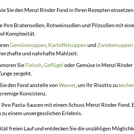
 wie Sie den Menzi Rinder Fond in Ihren Rezepten einsetze
e Ihre Bratensoßen, Rotweinsoßen und Pilzsoßen mit eine
nd Komplexität.
hren
Gemüsesuppen
,
Kartoffelsuppen
und
Zwiebelsuppen
 herzhafte und nahrhafte Mahlzeit.
moren Sie
Fleisch
,
Geflügel
oder Gemüse in Menzi Rinder F
Zunge zergeht.
ie den Fond anstelle von
Wasser
, um Ihr Risotto zu
koche
cremige Konsistenz.
 Ihre Pasta-Saucen mit einem Schuss Menzi Rinder Fond. 
 zu einem unvergesslichen Erlebnis.
ität freien Lauf und entdecken Sie die unzähligen Möglichk