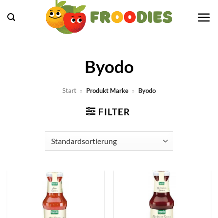
Zum
Inhalt
springen
Byodo
Start
»
Produkt Marke
»
Byodo
FILTER