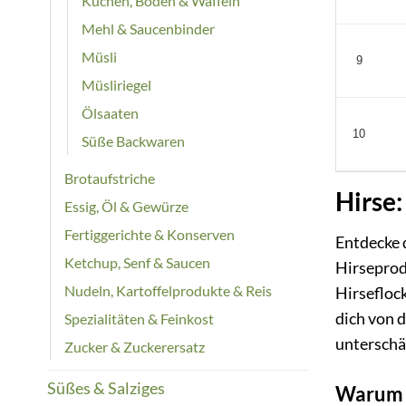
Kuchen, Böden & Waffeln
Mehl & Saucenbinder
Müsli
9
Müsliriegel
Ölsaaten
10
Süße Backwaren
Brotaufstriche
Hirse:
Essig, Öl & Gewürze
Fertiggerichte & Konserven
Entdecke 
Ketchup, Senf & Saucen
Hirseprod
Nudeln, Kartoffelprodukte & Reis
Hirseflock
dich von 
Spezialitäten & Feinkost
unterschä
Zucker & Zuckerersatz
Süßes & Salziges
Warum H