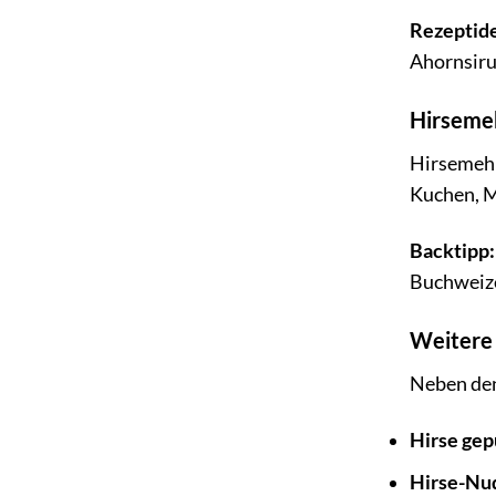
Rezeptid
Ahornsiru
Hirsemeh
Hirsemehl
Kuchen, Mu
Backtipp:
Buchweize
Weitere
Neben den
Hirse gep
Hirse-Nu