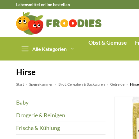
Zum
Lebensmittel online bestellen
Inhalt
springen
Obst & Gemüse
F
Alle Kategorien
Hirse
Start
»
Speisekammer
»
Brot, Cerealien & Backwaren
»
Getreide
»
Hirse
Baby
Drogerie & Reinigen
Frische & Kühlung