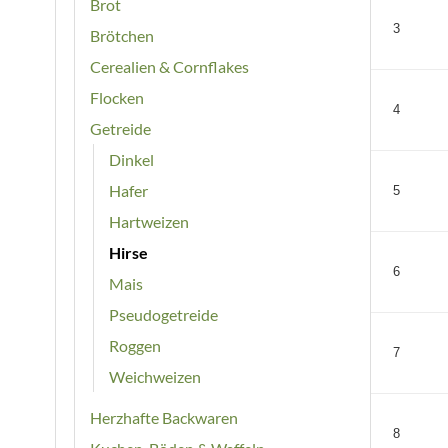
Brot
3
Brötchen
Cerealien & Cornflakes
Flocken
4
Getreide
Dinkel
Hafer
5
Hartweizen
Hirse
6
Mais
Pseudogetreide
Roggen
7
Weichweizen
Herzhafte Backwaren
8