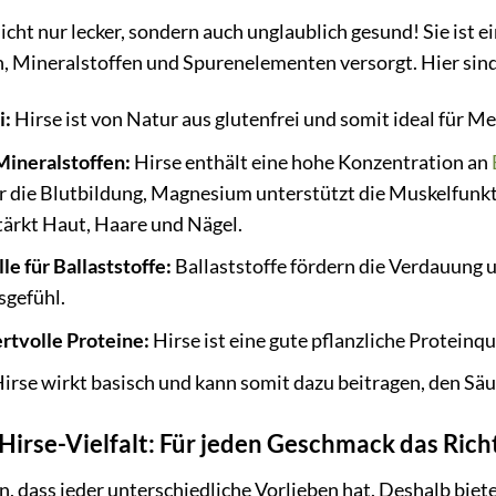
nicht nur lecker, sondern auch unglaublich gesund! Sie ist 
, Mineralstoffen und Spurenelementen versorgt. Hier sind 
i:
Hirse ist von Natur aus glutenfrei und somit ideal für M
Mineralstoffen:
Hirse enthält eine hohe Konzentration an
ür die Blutbildung, Magnesium unterstützt die Muskelfunk
tärkt Haut, Haare und Nägel.
e für Ballaststoffe:
Ballaststoffe fördern die Verdauung u
sgefühl.
ertvolle Proteine:
Hirse ist eine gute pflanzliche Proteinqu
irse wirkt basisch und kann somit dazu beitragen, den Sä
Hirse-Vielfalt: Für jeden Geschmack das Rich
, dass jeder unterschiedliche Vorlieben hat. Deshalb biete