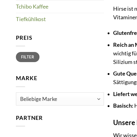
Tchibo Kaffee
Hirse ist 
Vitaminen
Tiefkühlkost
Glutenfre
PREIS
Reich an 
wichtig f
Min.
Max.
FILTER
Preis
Preis
Silizium s
Gute Quell
MARKE
Sättigung
Liefert w
Basisch:
H
PARTNER
Unsere 
Wir wissen