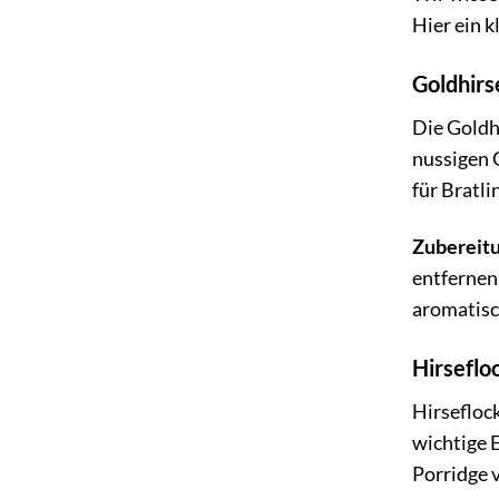
Hier ein k
Goldhirs
Die Goldhi
nussigen G
für Bratli
Zubereitu
entfernen.
aromatisc
Hirsefloc
Hirseflock
wichtige E
Porridge 