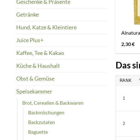
Geschenke & Präsente
Getränke
Hund, Katze & Kleintiere
Alnatura
Juice Plus+
2,30
€
Kaffee, Tee & Kakao
Das si
Küche & Haushalt
Obst & Gemüse
RANK
Speisekammer
1
Brot, Cerealien & Backwaren
Backmischungen
Backzutaten
2
Baguette