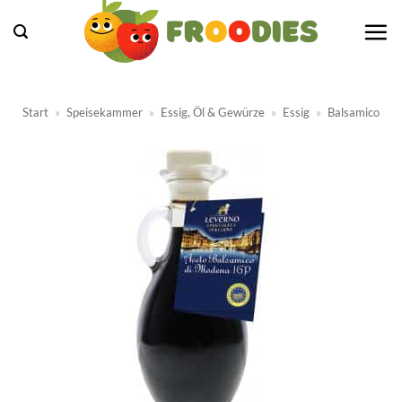
Zum
Inhalt
springen
Start
»
Speisekammer
»
Essig, Öl & Gewürze
»
Essig
»
Balsamico