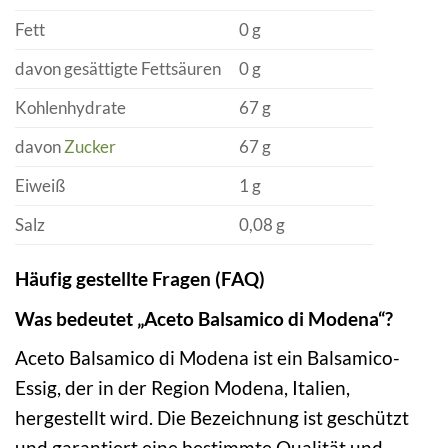
Fett
0 g
davon gesättigte Fettsäuren
0 g
Kohlenhydrate
67 g
davon
Zucker
67 g
Eiweiß
1 g
Salz
0,08 g
Häufig gestellte Fragen (FAQ)
Was bedeutet „Aceto Balsamico di Modena“?
Aceto Balsamico di Modena ist ein Balsamico-
Essig, der in der Region Modena, Italien,
hergestellt wird. Die Bezeichnung ist geschützt
und garantiert eine bestimmte Qualität und