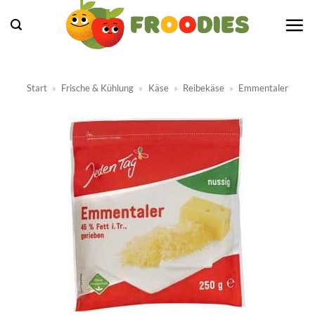
Zum
Inhalt
springen
Start
»
Frische & Kühlung
»
Käse
»
Reibekäse
»
Emmentaler