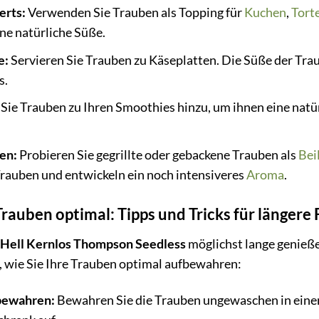
erts:
Verwenden Sie Trauben als Topping für
Kuchen
,
Tort
ne natürliche Süße.
e:
Servieren Sie Trauben zu Käseplatten. Die Süße der Tra
s.
Sie Trauben zu Ihren Smoothies hinzu, um ihnen eine natü
en:
Probieren Sie gegrillte oder gebackene Trauben als
Bei
Trauben und entwickeln ein noch intensiveres
Aroma
.
Trauben optimal: Tipps und Tricks für längere 
 Hell Kernlos Thompson Seedless
möglichst lange genieße
s, wie Sie Ihre Trauben optimal aufbewahren:
bewahren:
Bewahren Sie die Trauben ungewaschen in einem