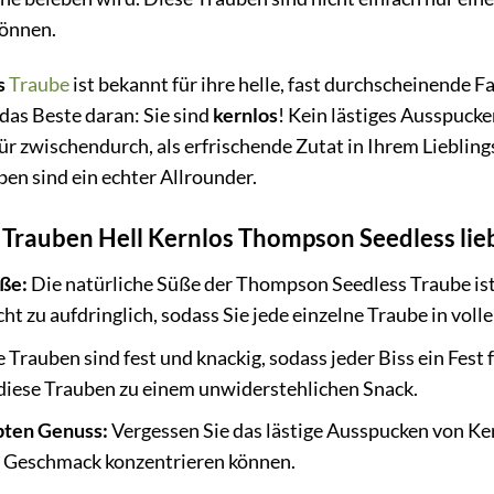
können.
s
Traube
ist bekannt für ihre helle, fast durchscheinende F
as Beste daran: Sie sind
kernlos
! Kein lästiges Ausspuck
ür zwischendurch, als erfrischende Zutat in Ihrem Liebling
ben sind ein echter Allrounder.
Trauben Hell Kernlos Thompson Seedless lie
ße:
Die natürliche Süße der Thompson Seedless Traube ist e
cht zu aufdringlich, sodass Sie jede einzelne Traube in vol
 Trauben sind fest und knackig, sodass jeder Biss ein Fest f
diese Trauben zu einem unwiderstehlichen Snack.
bten Genuss:
Vergessen Sie das lästige Ausspucken von Ker
en Geschmack konzentrieren können.