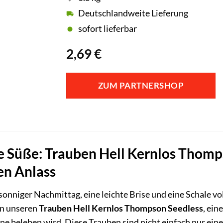
Deutschlandweite Lieferung
sofort lieferbar
2,69
€
ZUM PARTNERSHOP
 Süße: Trauben Hell Kernlos Thomps
en Anlass
n sonniger Nachmittag, eine leichte Brise und eine Schale vo
on unseren
Trauben Hell Kernlos Thompson Seedless
, ei
e beleben wird. Diese Trauben sind nicht einfach nur ein