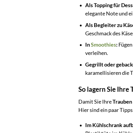
Als Topping für Dess
elegante Note und ei
Als Begleiter zu Käs
Geschmack des Käse
In
Smoothies
:
Fügen 
verleihen.
Gegrillt oder geback
karamellisieren die 
So lagern Sie Ihre 
Damit Sie Ihre
Trauben
Hier sind ein paar Tipp
Im Kühlschrank auf