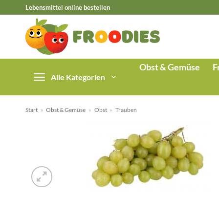
Zum
Lebensmittel online bestellen
Inhalt
springen
Obst & Gemüse
F
Alle Kategorien
Start
»
Obst & Gemüse
»
Obst
»
Trauben