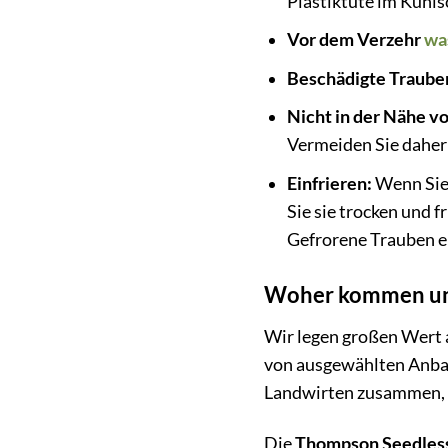
Plastiktüte im Kühls
Vor dem Verzehr
wa
Beschädigte Traube
Nicht in der Nähe v
Vermeiden Sie daher 
Einfrieren:
Wenn Sie 
Sie sie trocken und f
Gefrorene Trauben ei
Woher kommen unse
Wir legen großen Wert 
von ausgewählten Anbau
Landwirten zusammen, u
Die
Thompson Seedles