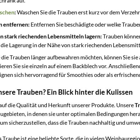
chrank auf.
schen
:
Waschen Sie die Trauben erst kurz vor dem Verzehr,
n entfernen:
Entfernen Sie beschädigte oder welke Traube
on stark riechenden Lebensmitteln lagern:
Trauben könne
die Lagerung in der Nähe von stark riechenden Lebensmit
die Trauben länger aufbewahren möchten, können Sie sie a
rieren Sie sie einzeln auf einem Backblech vor. Anschließen
gnen sich hervorragend für Smoothies oder als erfrischen
re Trauben? Ein Blick hinter die Kulissen
auf die Qualität und Herkunft unserer Produkte. Unsere
T
gebieten, in denen sie unter optimalen Bedingungen her
m sicherzustellen, dass die Trauben nachhaltig und umw
s
Traube ist eine beliebte Sorte, die in vielen Weinbauregi