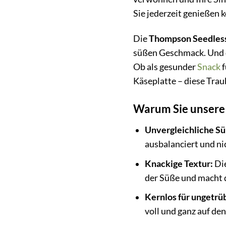
Sie jederzeit genießen 
Die
Thompson Seedles
süßen Geschmack. Und d
Ob als gesunder
Snack
f
Käseplatte – diese Trau
Warum Sie unsere 
Unvergleichliche Sü
ausbalanciert und ni
Knackige Textur:
Die
der Süße und macht 
Kernlos für ungetrü
voll und ganz auf d