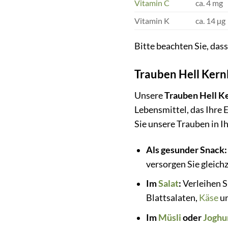
Vitamin C
ca. 4 mg
Vitamin K
ca. 14 µg
Bitte beachten Sie, das
Trauben Hell Kern
Unsere
Trauben Hell K
Lebensmittel, das Ihre 
Sie unsere Trauben in I
Als gesunder Snack:
versorgen Sie gleich
Im
Salat
:
Verleihen S
Blattsalaten,
Käse
un
Im
Müsli
oder
Joghu