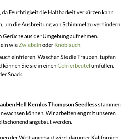
 da Feuchtigkeit die Haltbarkeit verkürzen kann.
n, um die Ausbreitung von Schimmel zu verhindern.
n Gerüche aus der Umgebung aufnehmen.
teln wie
Zwiebeln
oder
Knoblauch
.
uch einfrieren. Waschen Sie die Trauben, tupfen
d können Sie sie in einen
Gefrierbeutel
umfüllen.
der Snack.
rauben Hell Kernlos Thompson Seedless
stammen
anwachsen können. Wir arbeiten eng mit unseren
eltschonend angebaut werden.
onen der Welt angebaut wird, darunter Kalifornien,