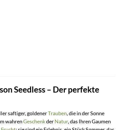
on Seedless – Der perfekte
ller saftiger, goldener
Trauben
, die in der Sonne
nem wahren
Geschenk
der
Natur
, das Ihren Gaumen
e
Frucht
; sie sind ein Erlebnis, ein Stück Sommer, das