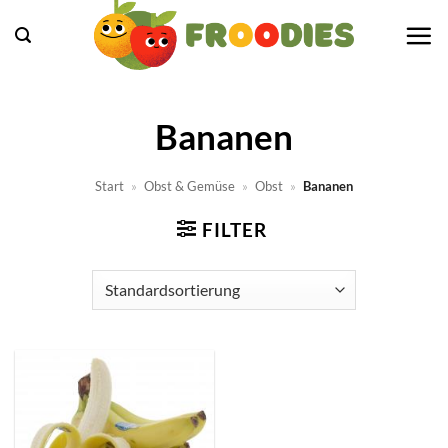
Zum
Inhalt
springen
Bananen
Start
»
Obst & Gemüse
»
Obst
»
Bananen
FILTER