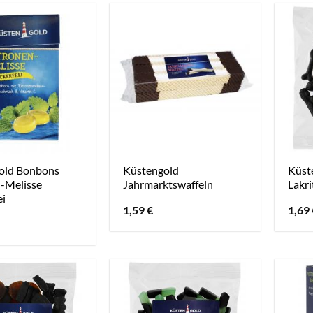
old Bonbons
Küstengold
Küst
n-Melisse
Jahrmarktswaffeln
Lakri
ei
1,59
€
1,69