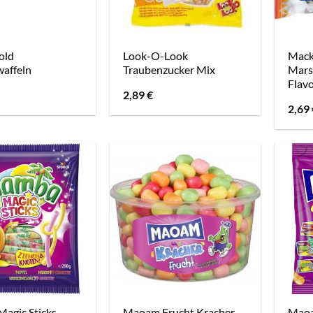
old
Look-O-Look
Mack
affeln
Traubenzucker Mix
Mars
Flav
2,89
€
2,69
agic Sticks
Maoam Frucht Kracher
Maoa