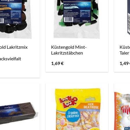
ld Lakritzmix
Küstengold Mint-
Küst
Lakritzstäbchen
Taler
ksvielfalt
1,69
€
1,49