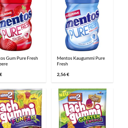
os Gum Pure Fresh
Mentos Kaugummi Pure
eere
Fresh
€
2,56
€