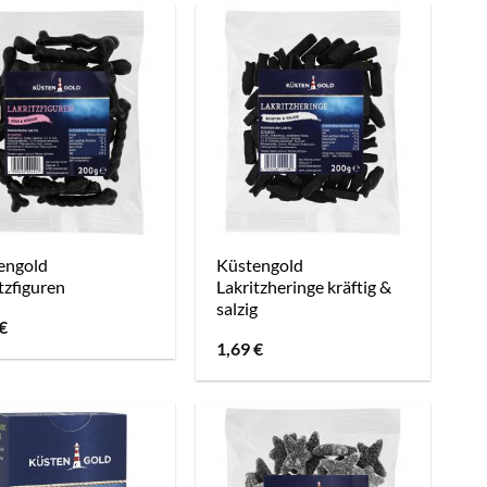
engold
Küstengold
tzfiguren
Lakritzheringe kräftig &
salzig
€
1,69
€