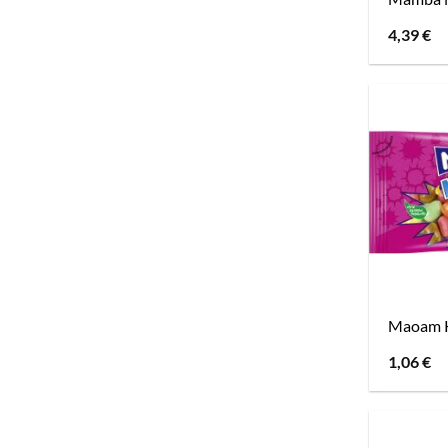
4,39
€
Maoam 
1,06
€