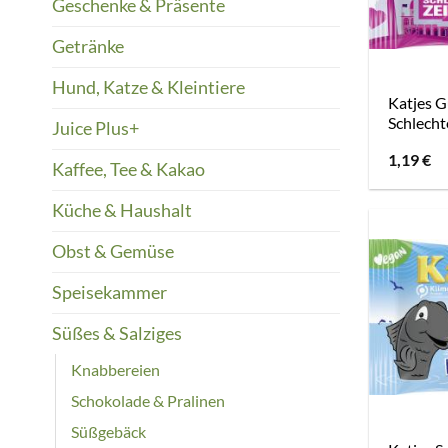
Geschenke & Präsente
Getränke
Hund, Katze & Kleintiere
Katjes G
Schlecht
Juice Plus+
1,19
€
Kaffee, Tee & Kakao
Küche & Haushalt
Obst & Gemüse
Speisekammer
Süßes & Salziges
Knabbereien
Schokolade & Pralinen
Süßgebäck