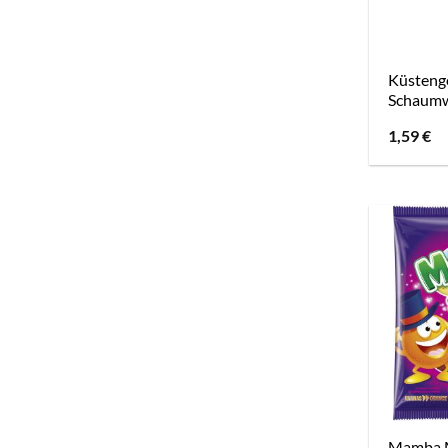
Küsteng
Schaumw
1,59
€
Mamba M