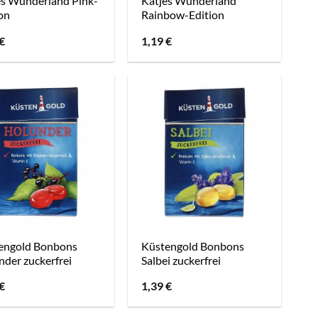
es Wunderland Pink-
Katjes Wunderland
on
Rainbow-Edition
€
1,19
€
engold Bonbons
Küstengold Bonbons
der zuckerfrei
Salbei zuckerfrei
€
1,39
€