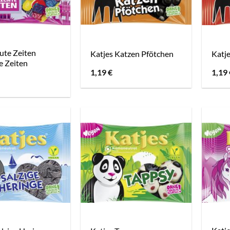
ute Zeiten
Katjes Katzen Pfötchen
Katje
e Zeiten
1,19
€
1,19