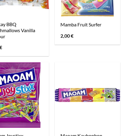
ay BBQ
Mamba Fruit Surfer
hmallows Vanilla
2,00
€
our
€
m Joystixx
Maoam Kaubonbon