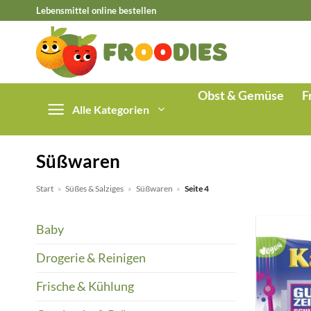
Zum
Lebensmittel online bestellen
Inhalt
springen
Obst & Gemüse
F
Alle Kategorien
Süßwaren
Start
»
Süßes & Salziges
»
Süßwaren
»
Seite 4
Baby
Drogerie & Reinigen
Frische & Kühlung