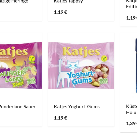
Katj
alzige Heringe
Katjes Tappsy
Editi
1,19
€
1,19
Küst
Wunderland Sauer
Katjes Yoghurt-Gums
Holun
1,19
€
1,39