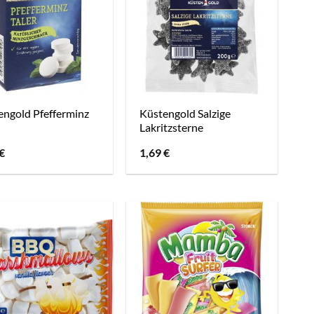
engold Pfefferminz
Küstengold Salzige
Lakritzsterne
€
1,69
€