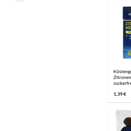
Küsteng
Zitrone
zuckerfr
1,39
€