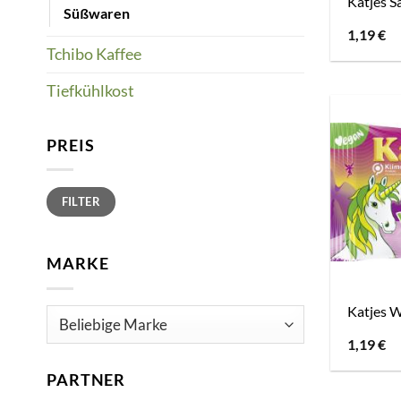
Katjes S
Süßwaren
1,19
€
Tchibo Kaffee
Tiefkühlkost
PREIS
Min.
Max.
FILTER
Preis
Preis
MARKE
Katjes 
1,19
€
PARTNER