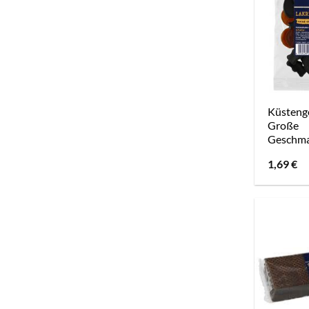
Küstengo
Große
Geschmac
1,69
€