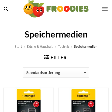
Zum
Inhalt
springen
Speichermedien
Start
»
Küche & Haushalt
»
Technik
»
Speichermedien
FILTER