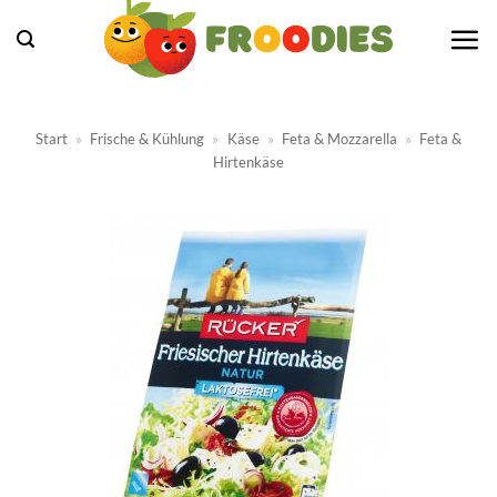
Zum
Inhalt
springen
Start
»
Frische & Kühlung
»
Käse
»
Feta & Mozzarella
»
Feta &
Hirtenkäse