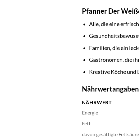
Pfanner Der Weiße
Alle, die eine erfri
Gesundheitsbewusste
Familien, die ein le
Gastronomen, die ih
Kreative Köche und 
Nährwertangaben
NÄHRWERT
Energie
Fett
davon gesättigte Fettsäur