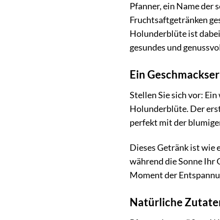
Pfanner, ein Name der s
Fruchtsaftgetränken ges
Holunderblüte ist dabei
gesundes und genussvol
Ein Geschmackserl
Stellen Sie sich vor: Ei
Holunderblüte. Der ers
perfekt mit der blumige
Dieses Getränk ist wie
während die Sonne Ihr 
Moment der Entspannung
Natürliche Zutate