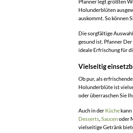
Pfanner legt größten We
Holunderblüten ausgewäh
auskommt. So können Si
Die sorgfältige Auswahl
gesund ist. Pfanner Der
ideale Erfrischung für d
Vielseitig einsetz
Ob pur, als erfrischend
Holunderblüte ist viels
oder überraschen Sie Ih
Auch in der
Küche
kann 
Desserts
,
Saucen
oder M
vielseitige Getränk biet