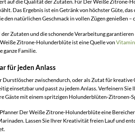
rt auf die Qualität der Zutaten. Für Der Weiße Zitrone-
lt. Das Ergebnis ist ein Getränk von höchster Güte, das
e den natürlichen Geschmack in vollen Zügen genießen – 
 der Zutaten und die schonende Verarbeitung garantieren e
 Weiße Zitrone-Holunderblüte ist eine Quelle von
Vitamin
ie ganze Familie.
bar für jeden Anlass
er Durstlöscher zwischendurch, oder als Zutat für kreative
eitig einsetzbar und passt zu jedem Anlass. Verfeinern S
re Gäste mit einem spritzigen Holunderblüten-Zitronen-Sp
Pfanner Der Weiße Zitrone-Holunderblüte eine Bereicheru
arinaden. Lassen Sie Ihrer Kreativität freien Lauf und ent
et.