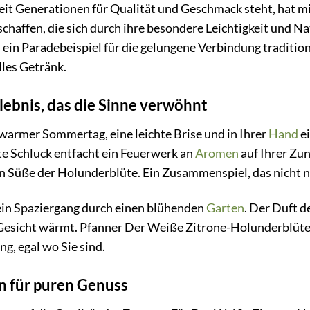
eit Generationen für Qualität und Geschmack steht, hat mi
chaffen, die sich durch ihre besondere Leichtigkeit und N
 ein Paradebeispiel für die gelungene Verbindung traditi
les Getränk.
ebnis, das die Sinne verwöhnt
n warmer Sommertag, eine leichte Brise und in Ihrer
Hand
ei
te Schluck entfacht ein Feuerwerk an
Aromen
auf Ihrer Zun
n Süße der Holunderblüte. Ein Zusammenspiel, das nicht nu
 ein Spaziergang durch einen blühenden
Garten
. Der Duft d
Gesicht wärmt. Pfanner Der Weiße Zitrone-Holunderblüte 
, egal wo Sie sind.
n für puren Genuss