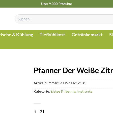
Über 9.000 Produkte
Suchen
nach:
rische & Kühlung
Tiefkühlkost
Getränkemarkt
S
Pfanner Der Weiße Zit
Artikelnummer:
9006900212131
Kategorie:
Eistee & Teemischgetränke
2 l