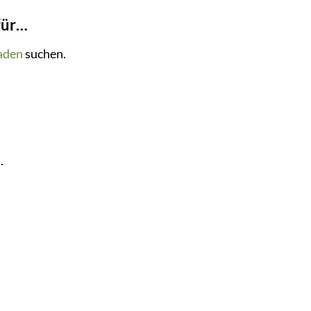
für…
aden
suchen.
.