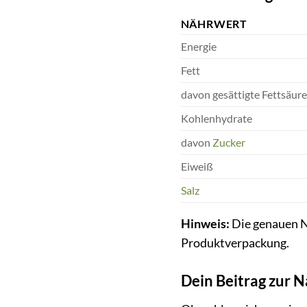
NÄHRWERT
Energie
Fett
davon gesättigte Fettsäur
Kohlenhydrate
davon
Zucker
Eiweiß
Salz
Hinweis:
Die genauen Nä
Produktverpackung.
Dein Beitrag zur N