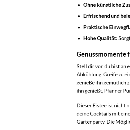
Ohne künstliche Zus
Erfrischend und bel
Praktische Einwegfl
Hohe Qualität:
Sorgf
Genussmomente fü
Stell dir vor, du bist 
Abkühlung. Greife zu e
genieße ihn gemütlich z
ihn genießt, Pfanner P
Dieser Eistee ist nicht 
deine Cocktails mit ein
Gartenparty. Die Möglic