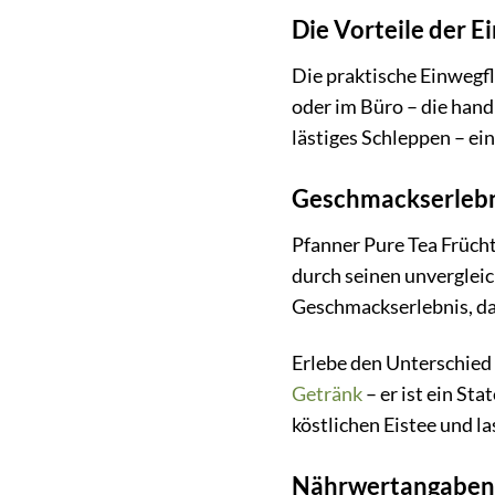
Die Vorteile der E
Die praktische Einwegfl
oder im Büro – die handl
lästiges Schleppen – ei
Geschmackserlebni
Pfanner Pure Tea Frücht
durch seinen unverglei
Geschmackserlebnis, das
Erlebe den Unterschied 
Getränk
– er ist ein St
köstlichen Eistee und l
Nährwertangaben 