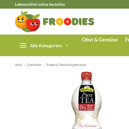
Zum
Lebensmittel online bestellen
Inhalt
springen
Obst & Gemüse
F
Alle Kategorien
Start
»
Getränke
»
Eistee & Teemischgetränke