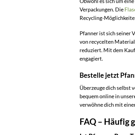
Obwohl es sich um eine 
Verpackungen. Die
Flas
Recycling-Möglichkeiten
Pfanner ist sich seiner
von recycelten Materia
reduziert. Mit dem Kau
engagiert.
Bestelle jetzt Pfa
Überzeuge dich selbst v
bequem online in unsere
verwöhne dich mit einem
FAQ – Häufig g