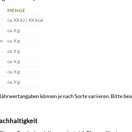
MENGE
ca. XX kJ / XX kcal
ca. X g
en
ca. X g
ca. X g
ca. X g
ca. X g
ca. X g
hrwertangaben können je nach Sorte variieren. Bitte beac
achhaltigkeit