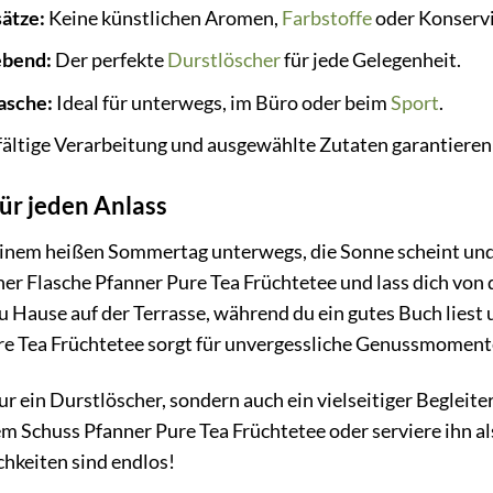
ätze:
Keine künstlichen Aromen,
Farbstoffe
oder Konservi
ebend:
Der perfekte
Durstlöscher
für jede Gelegenheit.
asche:
Ideal für unterwegs, im Büro oder beim
Sport
.
ältige Verarbeitung und ausgewählte Zutaten garantiere
r jeden Anlass
an einem heißen Sommertag unterwegs, die Sonne scheint und
iner Flasche Pfanner Pure Tea Früchtetee und lass dich v
u Hause auf der Terrasse, während du ein gutes Buch liest 
ure Tea Früchtetee sorgt für unvergessliche Genussmoment
nur ein Durstlöscher, sondern auch ein vielseitiger Begleit
em Schuss Pfanner Pure Tea Früchtetee oder serviere ihn al
hkeiten sind endlos!