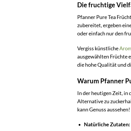
Die fruchtige Viel
Pfanner Pure Tea Früchte
zubereitet, ergeben ein
oder einfach nur den fr
Vergiss künstliche
Aro
ausgewählten Früchte en
die hohe Qualität und di
Warum Pfanner Pur
In der heutigen Zeit, i
Alternative zu zuckerha
kann Genuss aussehen!
Natürliche Zutaten: