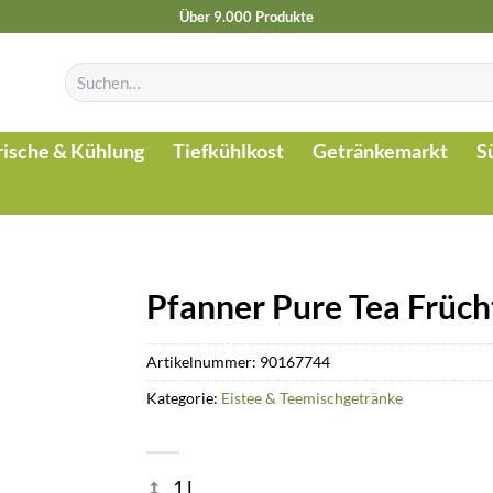
Über 9.000 Produkte
Suchen
nach:
rische & Kühlung
Tiefkühlkost
Getränkemarkt
S
Pfanner Pure Tea Früch
Artikelnummer:
90167744
Kategorie:
Eistee & Teemischgetränke
1 l