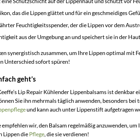
 eine Schutzschicht auf der Lippenhaut und schützt vor Feu
likon, das die Lippen glättet und für ein geschmeidiges Gefü
hrter Feuchtigkeitsspender, der die Lippen vor dem Austr
tigkeit aus der Umgebung an und speichert sie in der Haut
ken synergistisch zusammen, um Ihre Lippen optimal mit Fe
n Unterschied sofort spüren!
fach geht’s
ffe’s Lip Repair Kühlender Lippenbalsams ist denkbar ein
können Sie ihn mehrmals täglich anwenden, besonders bei tr
ppenpflege
und kann auch unter Lippenstift aufgetragen w
e empfehlen wir, den Balsam regelmäßig anzuwenden, um I
n Lippen die
Pflege
, die sie verdienen!