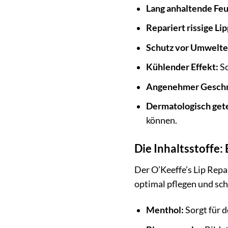
Lang anhaltende Feu
Repariert rissige Li
Schutz vor Umwelte
Kühlender Effekt:
So
Angenehmer Gesch
Dermatologisch gete
können.
Die Inhaltsstoffe:
Der O’Keeffe’s Lip Repa
optimal pflegen und sc
Menthol:
Sorgt für d