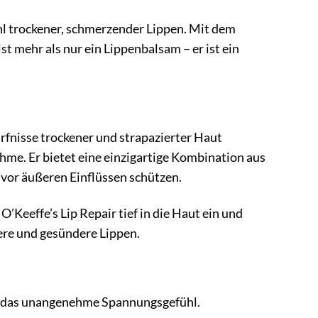
hl trockener, schmerzender Lippen. Mit dem
t mehr als nur ein Lippenbalsam – er ist ein
ürfnisse trockener und strapazierter Haut
me. Er bietet eine einzigartige Kombination aus
 vor äußeren Einflüssen schützen.
O’Keeffe’s Lip Repair tief in die Haut ein und
tere und gesündere Lippen.
ert das unangenehme Spannungsgefühl.