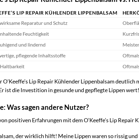
EFFE’S LIP REPAIR KÜHLENDER LIPPENBALSAM
HERKÖ
nwirksame Reparatur und Schutz
Oberflä
nhaltende Feuchtigkeit
Kurzfri
ruhigend und lindernd
Meisten
rtige, pflegende Inhaltsstoffe
Oftmals
Haltbarkeit
Oftmals
er O’Keeffe’s Lip Repair Kühlender Lippenbalsam deutlich 
r ist die Investition in gesunde und gepflegte Lippen wert
e: Was sagen andere Nutzer?
von positiven Erfahrungen mit dem O’Keeffe’s Lip Repair 
lsam, der wirklich hilft! Meine Lippen waren so rissig und t