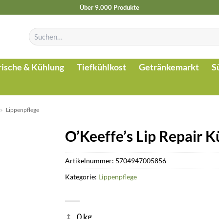
Über 9.000 Produkte
Suchen
nach:
rische & Kühlung
Tiefkühlkost
Getränkemarkt
S
»
Lippenpflege
O’Keeffe’s Lip Repair 
Artikelnummer:
5704947005856
Kategorie:
Lippenpflege
0 kg