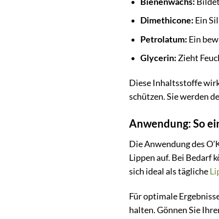
Bienenwachs:
Bildet
Dimethicone:
Ein Si
Petrolatum:
Ein bewä
Glycerin:
Zieht Feuch
Diese Inhaltsstoffe wir
schützen. Sie werden de
Anwendung: So ein
Die Anwendung des O’Kee
Lippen auf. Bei Bedarf 
sich ideal als tägliche
Li
Für optimale Ergebniss
halten. Gönnen Sie Ihre