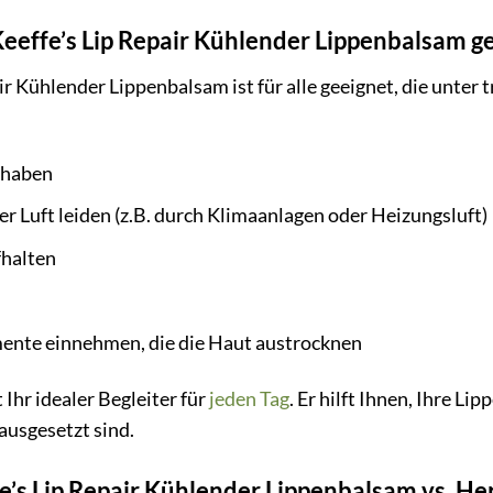
Keeffe’s Lip Repair Kühlender Lippenbalsam g
r Kühlender Lippenbalsam ist für alle geeignet, die unter 
 haben
er Luft leiden (z.B. durch Klimaanlagen oder Heizungsluft)
fhalten
nte einnehmen, die die Haut austrocknen
Ihr idealer Begleiter für
jeden Tag
. Er hilft Ihnen, Ihre L
ausgesetzt sind.
fe’s Lip Repair Kühlender Lippenbalsam vs. H