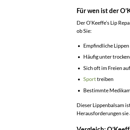
Für wen ist der O’
Der O’Keeffe’s Lip Repai
ob Sie:
Empfindliche Lippen
Häufig unter trocken
Sich oft im Freien au
Sport
treiben
Bestimmte Medikame
Dieser Lippenbalsam ist 
Herausforderungen sie 
Vergleich: O’Keef