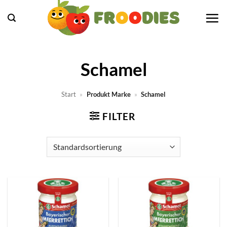
Zum
Inhalt
springen
Schamel
Start
»
Produkt Marke
»
Schamel
FILTER