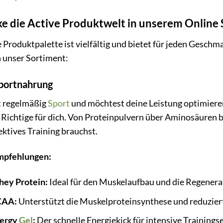
e die Active Produktwelt in unserem Online
 Produktpalette ist vielfältig und bietet für jeden Geschma
n unser Sortiment:
portnahrung
t regelmäßig
Sport
und möchtest deine Leistung optimiere
Richtige für dich. Von Proteinpulvern über Aminosäuren bis
fektives Training brauchst.
mpfehlungen:
ey Protein:
Ideal für den Muskelaufbau und die Regenera
CAA:
Unterstützt die Muskelproteinsynthese und reduzier
nergy
Gel
:
Der schnelle Energiekick für intensive Trainings