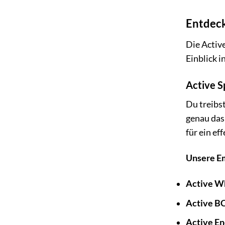
Entdeck
Die Active
Einblick i
Active S
Du treibs
genau das 
für ein ef
Unsere E
Active Wh
Active B
Active E