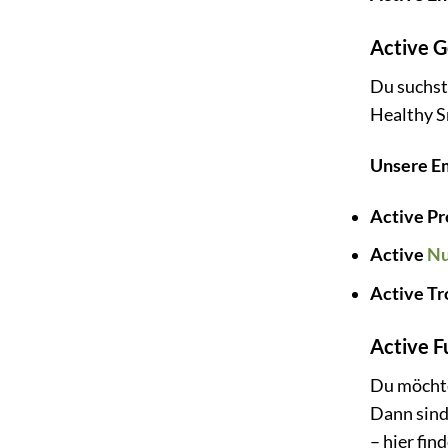
Active 
Du suchst
Healthy S
Unsere E
Active Pr
Active
Nu
Active Tr
Active F
Du möchte
Dann sind 
– hier fin