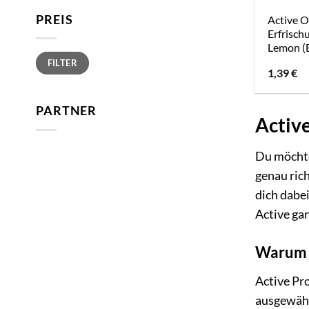
PREIS
Active 
Erfrisch
Lemon (
Min.
Max.
FILTER
Preis
Preis
1,39
€
PARTNER
Active
Du möchte
genau rich
dich dabei
Active ga
Warum 
Active Pro
ausgewählt