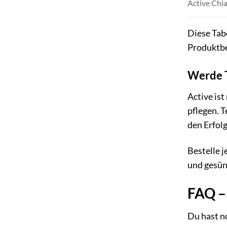
Active Chi
Diese Tabe
Produktbe
Werde T
Active is
pflegen. T
den Erfol
Bestelle j
und gesün
FAQ – 
Du hast no