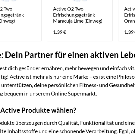
O2 Two
Active O2 Two
Acti
ungsgetränk
Erfrischungsgetränk
Erfr
Einweg)
Maracuja Lime (Einweg)
Oran
1,39
€
1,39
: Dein Partner für einen aktiven Le
st dich gesünder ernähren, mehr bewegen und einfach vita
tig! Active ist mehr als nur eine Marke – es ist eine Philos
 unterstützen, deine persönlichen Fitness- und Gesundheit
nz bequem in unserem Online Supermarkt.
Active Produkte wählen?
dukte überzeugen durch Qualität, Funktionalität und einen
e Inhaltsstoffe und eine schonende Verarbeitung. Egal, ob