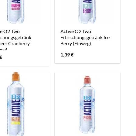
ve O2 Two
Active O2 Two
ischungsgetränk
Erfrischungsgetränk Ice
eer Cranberry
Berry (Einweg)
weg)
1,39
€
€