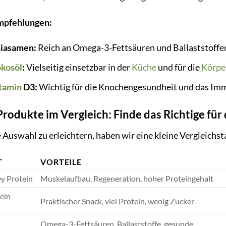
mpfehlungen:
hiasamen:
Reich an Omega-3-Fettsäuren und Ballaststoffen,
kosöl
:
Vielseitig einsetzbar in der
Küche
und für die
Körpe
tamin
D3:
Wichtig für die Knochengesundheit und das Im
Produkte im Vergleich: Finde das Richtige für 
 Auswahl zu erleichtern, haben wir eine kleine Vergleichsta
T
VORTEILE
y Protein
Muskelaufbau, Regeneration, hoher Proteingehalt
ein
Praktischer Snack, viel Protein, wenig Zucker
Omega-3-Fettsäuren, Ballaststoffe, gesunde