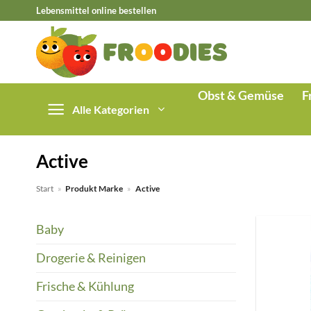
Zum
Lebensmittel online bestellen
Inhalt
springen
Obst & Gemüse
F
Alle Kategorien
Active
Start
»
Produkt Marke
»
Active
Baby
Drogerie & Reinigen
Frische & Kühlung