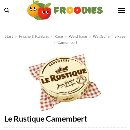
Zum
Inhalt
springen
Start
»
Frische & Kühlung
»
Käse
»
Weichkäse
»
Weißschimmelkäse
»
Camembert
Le Rustique Camembert