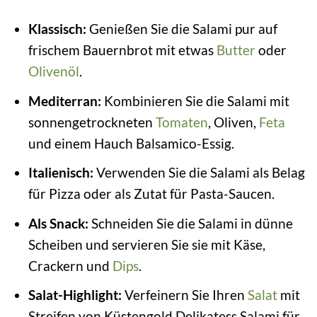
Klassisch:
Genießen Sie die Salami pur auf
frischem Bauernbrot mit etwas
Butter
oder
Olivenöl
.
Mediterran:
Kombinieren Sie die Salami mit
sonnengetrockneten
Tomaten
, Oliven,
Feta
und einem Hauch Balsamico-Essig.
Italienisch:
Verwenden Sie die Salami als Belag
für Pizza oder als Zutat für Pasta-Saucen.
Als Snack:
Schneiden Sie die Salami in dünne
Scheiben und servieren Sie sie mit Käse,
Crackern und
Dips
.
Salat-Highlight:
Verfeinern Sie Ihren
Salat
mit
Streifen von Küstengold Delikatess Salami für