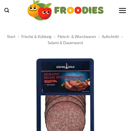
Zum
Inhalt
springen
Start
»
Frische & Kühlung
»
Fleisch- & Wurstwaren
»
Aufschnitt
»
Salami & Dauerwurst