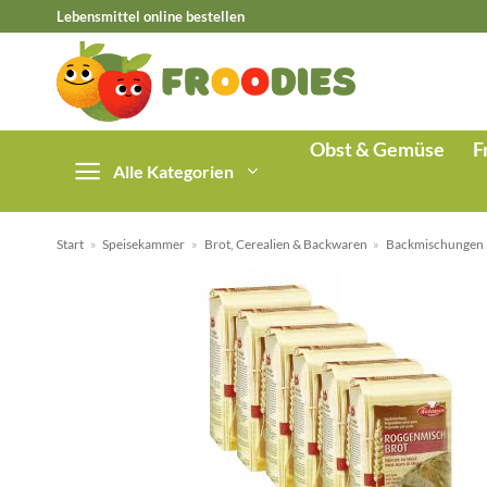
Zum
Lebensmittel online bestellen
Inhalt
springen
Obst & Gemüse
F
Alle Kategorien
Start
»
Speisekammer
»
Brot, Cerealien & Backwaren
»
Backmischungen