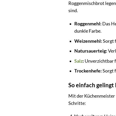
Roggenmischbrot legen 
sind.
Roggenmehl:
Das He
dunkle Farbe.
Weizenmehl:
Sorgt 
Natursauerteig:
Verl
Salz
:
Unverzichtbar f
Trockenhefe:
Sorgt f
So einfach geling
Mit der Küchenmeister 
Schritte: