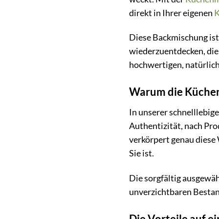
direkt in Ihrer eigenen
K
Diese Backmischung ist 
wiederzuentdecken, die 
hochwertigen, natürlich
Warum die Küchenm
In unserer schnelllebig
Authentizität, nach Pr
verkörpert genau diese W
Sie ist.
Die sorgfältig ausgewäh
unverzichtbaren Bestand
Die Vorteile auf ei