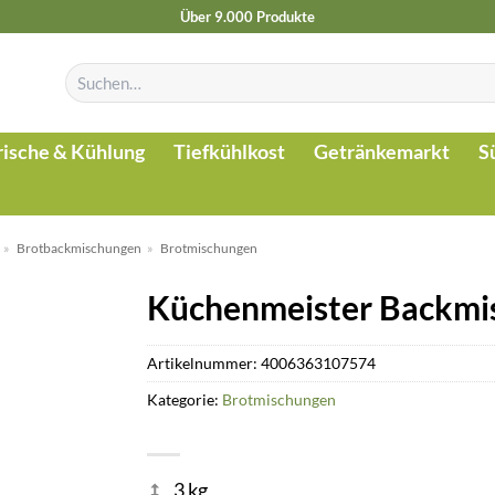
Über 9.000 Produkte
Suchen
nach:
rische & Kühlung
Tiefkühlkost
Getränkemarkt
S
»
Brotbackmischungen
»
Brotmischungen
Küchenmeister Backmi
Artikelnummer:
4006363107574
Kategorie:
Brotmischungen
3 kg