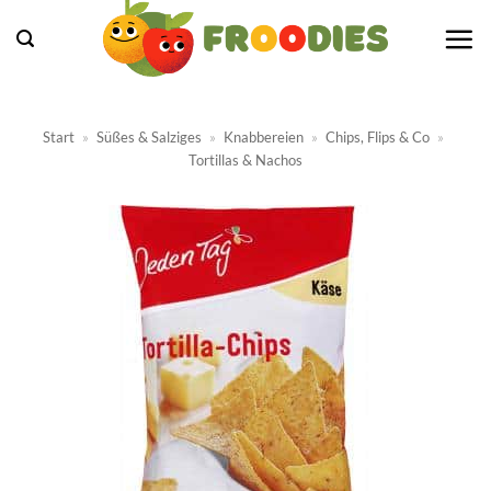
Zum
Inhalt
springen
Start
»
Süßes & Salziges
»
Knabbereien
»
Chips, Flips & Co
»
Tortillas & Nachos