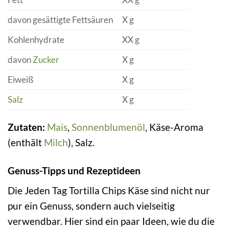
davon gesättigte Fettsäuren
X g
Kohlenhydrate
XX g
davon
Zucker
X g
Eiweiß
X g
Salz
X g
Zutaten:
Mais
,
Sonnenblumenöl
, Käse-Aroma
(enthält
Milch
), Salz.
Genuss-Tipps und Rezeptideen
Die Jeden Tag Tortilla Chips Käse sind nicht nur
pur ein Genuss, sondern auch vielseitig
verwendbar. Hier sind ein paar Ideen, wie du die