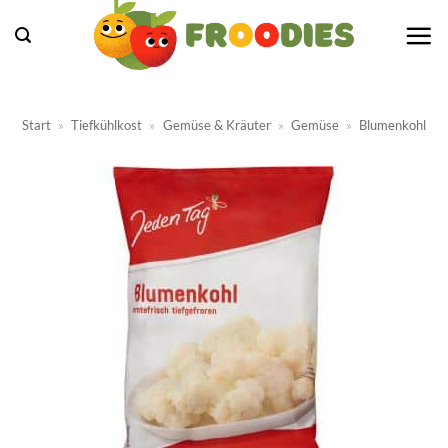
Zum
Inhalt
springen
Start
»
Tiefkühlkost
»
Gemüse & Kräuter
»
Gemüse
»
Blumenkohl