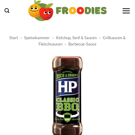
Zum
Inhalt
springen
Start
»
Speisekammer
»
Ketchup, Senf & Saucen
»
Grillsaucen &
Fleischsaucen
»
Barbecue-Sauce