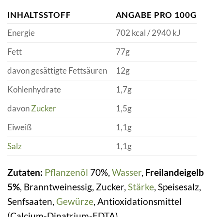
INHALTSSTOFF
ANGABE PRO 100G
Energie
702 kcal / 2940 kJ
Fett
77g
davon gesättigte Fettsäuren
12g
Kohlenhydrate
1,7g
davon
Zucker
1,5g
Eiweiß
1,1g
Salz
1,1g
Zutaten:
Pflanzenöl
70%,
Wasser
,
Freilandeigelb
5%
, Branntweinessig, Zucker,
Stärke
, Speisesalz,
Senfsaaten,
Gewürze
, Antioxidationsmittel
(Calcium-Dinatrium-EDTA).