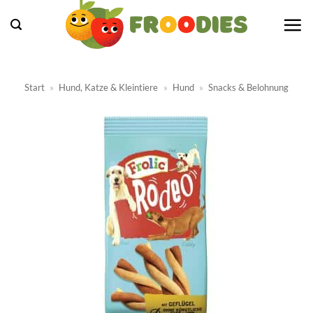
Zum
Inhalt
springen
Start
»
Hund, Katze & Kleintiere
»
Hund
»
Snacks & Belohnung