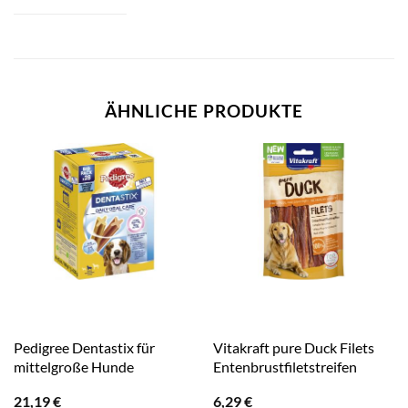
ÄHNLICHE PRODUKTE
Pedigree Dentastix für
Vitakraft pure Duck Filets
mittelgroße Hunde
Entenbrustfiletstreifen
21,19
€
6,29
€