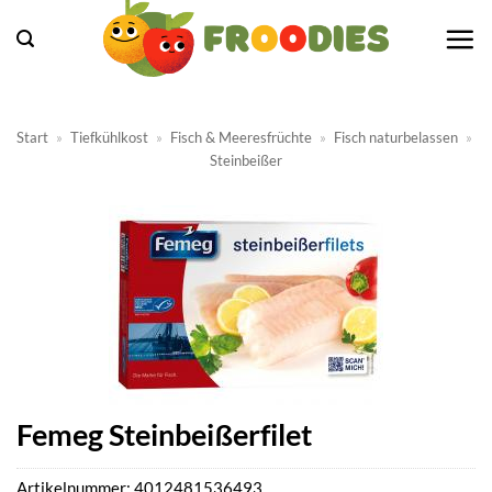
Zum
Inhalt
springen
Start
»
Tiefkühlkost
»
Fisch & Meeresfrüchte
»
Fisch naturbelassen
»
Steinbeißer
Femeg Steinbeißerfilet
Artikelnummer:
4012481536493