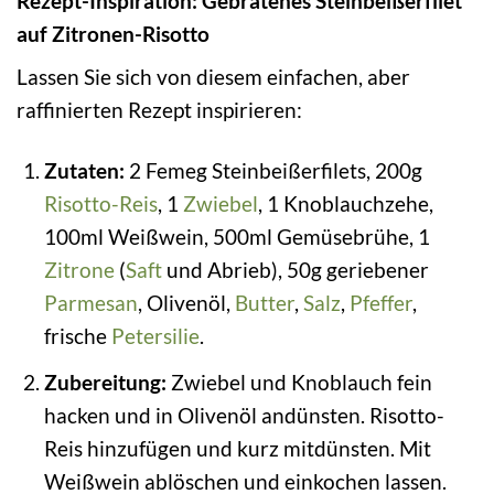
Rezept-Inspiration: Gebratenes Steinbeißerfilet
auf Zitronen-Risotto
Lassen Sie sich von diesem einfachen, aber
raffinierten Rezept inspirieren:
Zutaten:
2 Femeg Steinbeißerfilets, 200g
Risotto-Reis
, 1
Zwiebel
, 1 Knoblauchzehe,
100ml Weißwein, 500ml Gemüsebrühe, 1
Zitrone
(
Saft
und Abrieb), 50g geriebener
Parmesan
, Olivenöl,
Butter
,
Salz
,
Pfeffer
,
frische
Petersilie
.
Zubereitung:
Zwiebel und Knoblauch fein
hacken und in Olivenöl andünsten. Risotto-
Reis hinzufügen und kurz mitdünsten. Mit
Weißwein ablöschen und einkochen lassen.