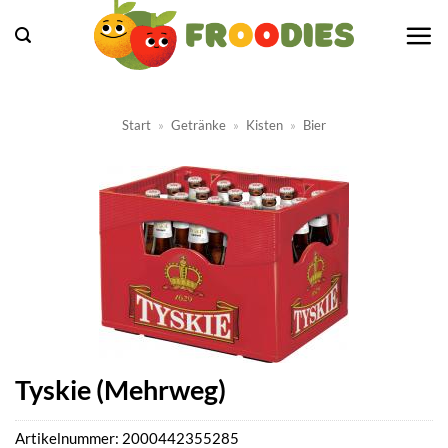
Zum
Inhalt
springen
Start
»
Getränke
»
Kisten
»
Bier
Tyskie (Mehrweg)
Artikelnummer:
2000442355285