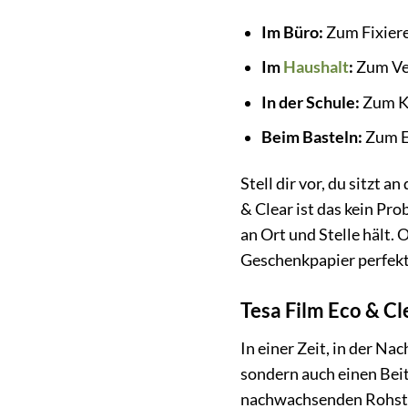
Im Büro:
Zum Fixiere
Im
Haushalt
:
Zum Ve
In der Schule:
Zum Kl
Beim Basteln:
Zum Er
Stell dir vor, du sitzt
& Clear ist das kein Pro
an Ort und Stelle hält. 
Geschenkpapier perfekt 
Tesa Film Eco & C
In einer Zeit, in der Nac
sondern auch einen Beit
nachwachsenden Rohstoff