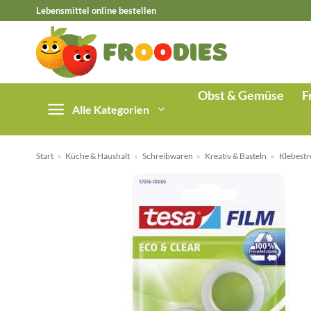
Zum
Lebensmittel online bestellen
Inhalt
springen
Obst & Gemüse
F
Alle Kategorien
Start
»
Küche & Haushalt
»
Schreibwaren
»
Kreativ & Basteln
»
Klebestr