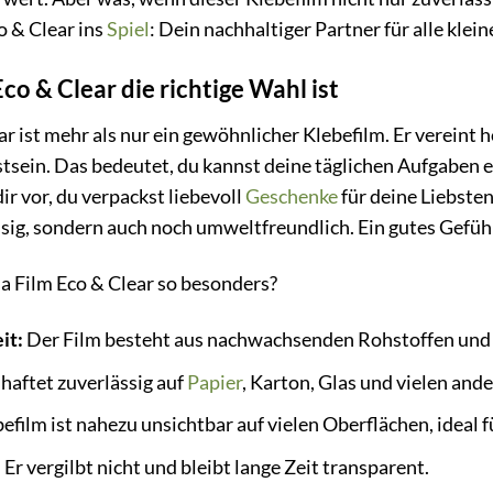
o & Clear ins
Spiel
: Dein nachhaltiger Partner für alle kle
o & Clear die richtige Wahl ist
ar ist mehr als nur ein gewöhnlicher Klebefilm. Er vereint
ein. Das bedeutet, du kannst deine täglichen Aufgaben er
ir vor, du verpackst liebevoll
Geschenke
für deine Liebsten
sig, sondern auch noch umweltfreundlich. Ein gutes Gefühl
a Film Eco & Clear so besonders?
it:
Der Film besteht aus nachwachsenden Rohstoffen und i
 haftet zuverlässig auf
Papier
, Karton, Glas und vielen and
efilm ist nahezu unsichtbar auf vielen Oberflächen, ideal 
:
Er vergilbt nicht und bleibt lange Zeit transparent.