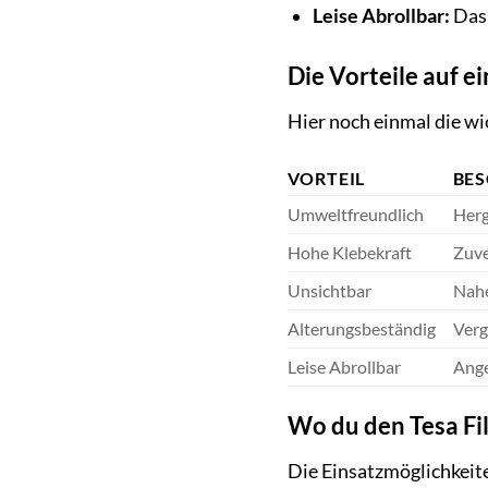
Leise Abrollbar:
Das 
Die Vorteile auf ei
Hier noch einmal die wic
VORTEIL
BE
Umweltfreundlich
Herg
Hohe Klebekraft
Zuve
Unsichtbar
Nahe
Alterungsbeständig
Vergi
Leise Abrollbar
Ange
Wo du den Tesa Fil
Die Einsatzmöglichkeiten