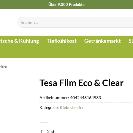
Über 9.000 Produkte
Suchen
nach:
rische & Kühlung
Tiefkühlkost
Getränkemarkt
S
eifen
Tesa Film Eco & Clear
Artikelnummer:
4042448164933
Kategorie:
Klebestreifen
2 st