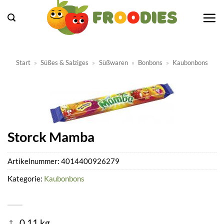
Zum
Inhalt
springen
Start
»
Süßes & Salziges
»
Süßwaren
»
Bonbons
»
Kaubonbons
Storck Mamba
Artikelnummer:
4014400926279
Kategorie:
Kaubonbons
0.11 kg