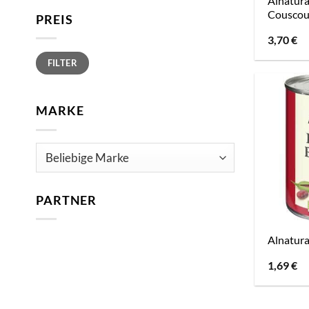
Alnatura
Couscou
PREIS
3,70
€
Min.
Max.
FILTER
Preis
Preis
MARKE
PARTNER
Alnatur
1,69
€