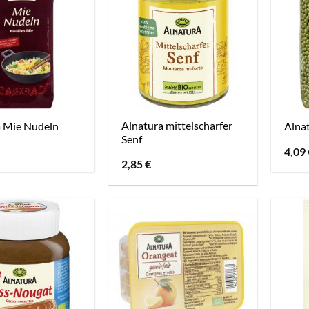
Alnatura mittelscharfer
a Mie Nudeln
Alna
Senf
4,09
2,85
€