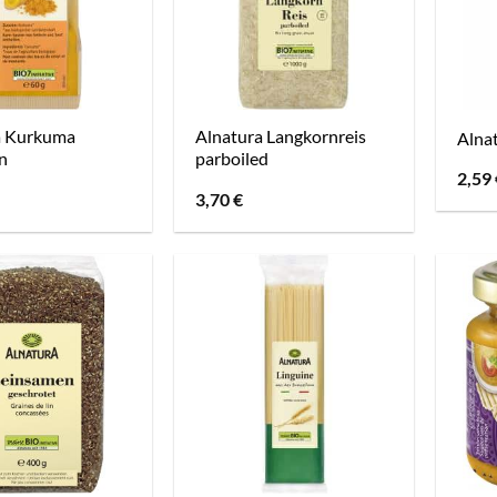
a Kurkuma
Alnatura Langkornreis
Alnat
n
parboiled
2,59
3,70
€