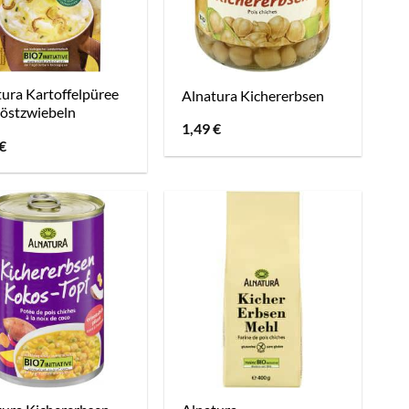
ura Kartoffelpüree
Alnatura Kichererbsen
Röstzwiebeln
1,49
€
€