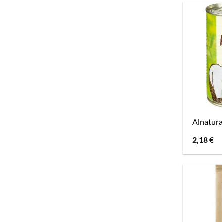
Alnatur
2,18
€