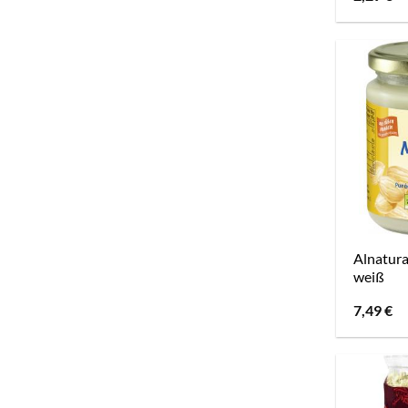
Alnatur
weiß
7,49
€