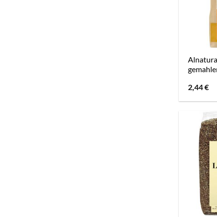
Alnatur
gemahle
2,44
€