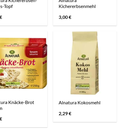
tura Kichererbsen-
Alnatura
s-Topf
Kichererbsenmehl
€
3,00
€
tura Knäcke-Brot
Alnatura Kokosmehl
m
2,29
€
€