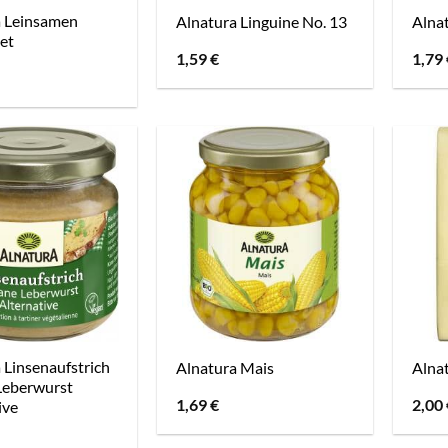
a Leinsamen
Alnatura Linguine No. 13
Alnat
et
1,59
€
1,79
 Linsenaufstrich
Alnatura Mais
Alna
Leberwurst
1,69
€
2,00
ive