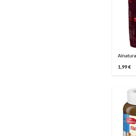
Alnatur
1,99
€