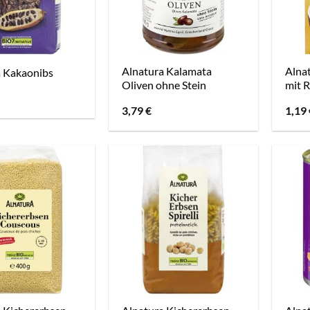
Alnatura Kalamata
Alnat
a Kakaonibs
Oliven ohne Stein
mit 
3,79
€
1,19