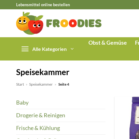
Zum
Lebensmittel online bestellen
Inhalt
springen
Obst & Gemüse
F
Alle Kategorien
Speisekammer
Start
»
Speisekammer
»
Seite 4
Baby
Drogerie & Reinigen
Frische & Kühlung