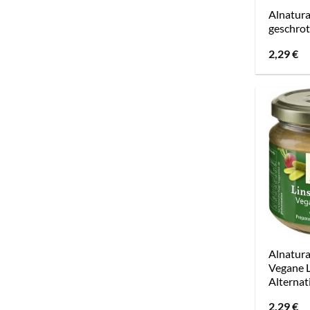
Alnatur
geschrot
2,29
€
Alnatura
Vegane 
Alternat
2,29
€