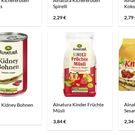
 Kichererbsen
Alnatura Kichererbsen
Alna
s
Spirelli
Koko
2,29
€
2,79
Alnatura Kinder Früchte
Alna
a Kidney Bohnen
Müsli
Sesa
3,84
€
2,34