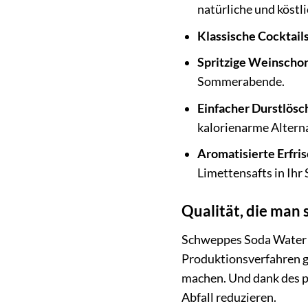
natürliche und köstl
Klassische Cocktails
Spritzige Weinschor
Sommerabende.
Einfacher Durstlösc
kalorienarme Alterna
Aromatisierte Erfri
Limettensafts in Ihr
Qualität, die ma
Schweppes Soda Water s
Produktionsverfahren g
machen. Und dank des p
Abfall reduzieren.