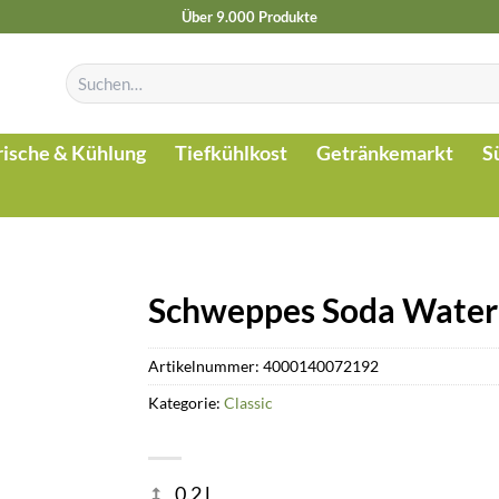
Über 9.000 Produkte
Suchen
nach:
rische & Kühlung
Tiefkühlkost
Getränkemarkt
S
Schweppes Soda Water
Artikelnummer:
4000140072192
Kategorie:
Classic
0.2 l