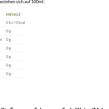
ziehen sich auf 100ml:
MENGE
0 kJ / 0 kcal
0 g
en
0 g
0 g
0 g
0 g
0 g