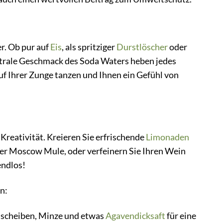
r. Ob pur auf
Eis
, als spritziger
Durstlöscher
oder
neutrale Geschmack des Soda Waters heben jedes
 auf Ihrer Zunge tanzen und Ihnen ein Gefühl von
Kreativität. Kreieren Sie erfrischende
Limonaden
oder Moscow Mule, oder verfeinern Sie Ihren Wein
endlos!
n:
nscheiben, Minze und etwas
Agavendicksaft
für eine