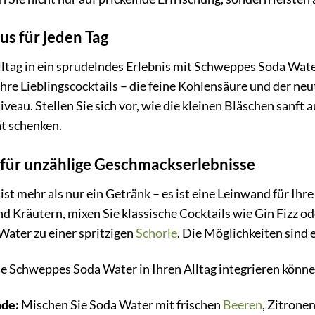
us für jeden Tag
ltag in ein sprudelndes Erlebnis mit Schweppes Soda Wate
ür Ihre Lieblingscocktails – die feine Kohlensäure und der 
iveau. Stellen Sie sich vor, wie die kleinen Bläschen sanft
ät schenken.
s für unzählige Geschmackserlebnisse
t mehr als nur ein Getränk – es ist eine Leinwand für Ihre 
nd Kräutern, mixen Sie klassische Cocktails wie Gin Fizz 
Water zu einer spritzigen
Schorle
. Die Möglichkeiten sind 
Sie Schweppes Soda Water in Ihren Alltag integrieren könne
ade:
Mischen Sie Soda Water mit frischen
Beeren
, Zitrone