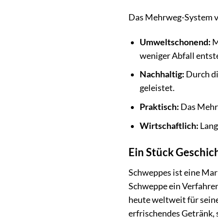
Das Mehrweg-System von
Umweltschonend:
M
weniger Abfall entst
Nachhaltig:
Durch d
geleistet.
Praktisch:
Das Mehrw
Wirtschaftlich:
Lang
Ein Stück Geschic
Schweppes ist eine Mark
Schweppe ein Verfahren
heute weltweit für sein
erfrischendes Getränk, 