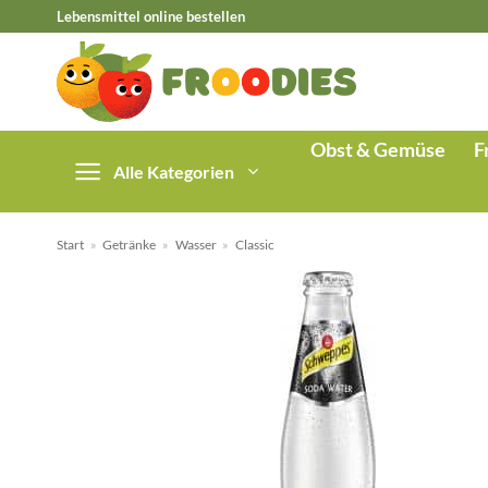
Zum
Lebensmittel online bestellen
Inhalt
springen
Obst & Gemüse
F
Alle Kategorien
Start
»
Getränke
»
Wasser
»
Classic