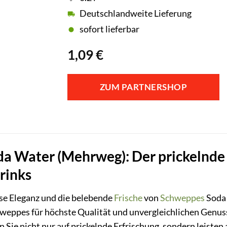
Deutschlandweite Lieferung
sofort lieferbar
1,09
€
ZUM PARTNERSHOP
 Water (Mehrweg): Der prickelnde K
rinks
ose Eleganz und die belebende
Frische
von
Schweppes
Soda 
weppes für höchste Qualität und unvergleichlichen Genus
ie nicht nur auf prickelnde Erfrischung, sondern leiste