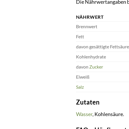
Die Nährwertangaben be
NÄHRWERT
Brennwert
Fett
davon gesättigte Fettsäur
Kohlenhydrate
davon
Zucker
Eiweiß
Salz
Zutaten
Wasser
, Kohlensäure.