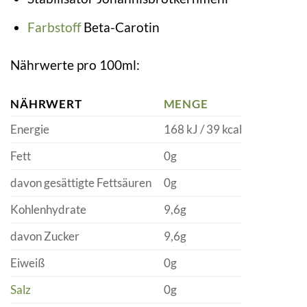
Farbstoff
Beta-Carotin
Nährwerte pro 100ml:
NÄHRWERT
MENGE
Energie
168 kJ / 39 kcal
Fett
0g
davon gesättigte Fettsäuren
0g
Kohlenhydrate
9,6g
davon Zucker
9,6g
Eiweiß
0g
Salz
0g