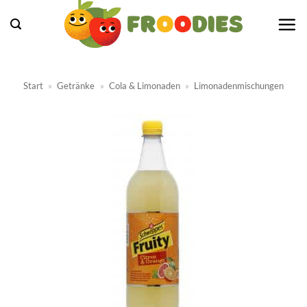
Zum
Inhalt
springen
Start
»
Getränke
»
Cola & Limonaden
»
Limonadenmischungen