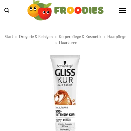
Zum
Inhalt
springen
Start
»
Drogerie & Reinigen
»
Körperpflege & Kosmetik
»
Haarpflege
»
Haarkuren