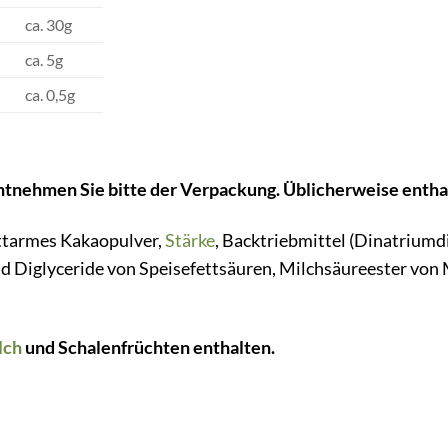
ca. 30g
ca. 5g
ca. 0,5g
tnehmen Sie bitte der Verpackung. Üblicherweise entha
ettarmes Kakaopulver,
Stärke
, Backtriebmittel (Dinatrium
 Diglyceride von Speisefettsäuren, Milchsäureester von 
lch
und Schalenfrüchten enthalten.
.