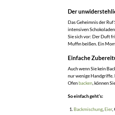
Der unwiderstehl
Das Geheimnis der Ruf 
intensiven Schokoladeng
Sie sich vor: Der Duft 
Muffin beißen. Ein Mom
Einfache Zuberei
Auch wenn Sie kein Back
nur wenige Handgriffe. 
Ofen
backen
, können Si
So einfach geht’s:
Backmischung
,
Eier
,