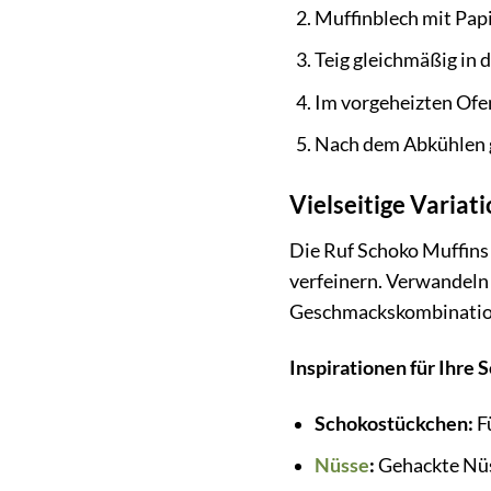
Muffinblech mit Papi
Teig gleichmäßig in 
Im vorgeheizten Ofe
Nach dem Abkühlen 
Vielseitige Variat
Die Ruf Schoko Muffins 
verfeinern. Verwandeln 
Geschmackskombinatio
Inspirationen für Ihre
Schokostückchen:
F
Nüsse
:
Gehackte Nü