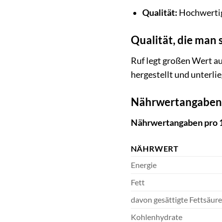
Qualität:
Hochwertig
Qualität, die man
Ruf legt großen Wert au
hergestellt und unterlie
Nährwertangaben
Nährwertangaben pro 1
NÄHRWERT
Energie
Fett
davon gesättigte Fettsäur
Kohlenhydrate