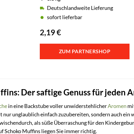
Deutschlandweite Lieferung
sofort lieferbar
2,19
€
ZUM PARTNERSHOP
fins: Der saftige Genuss für jeden A
che
in eine Backstube voller unwiderstehlicher
Aromen
mi
ht nur unglaublich einfach zuzubereiten, sondern auch ei
zwischendurch, als süße Überraschung für den Kindergeburt
uf Schoko Muffins liegen Sie immer richtig.