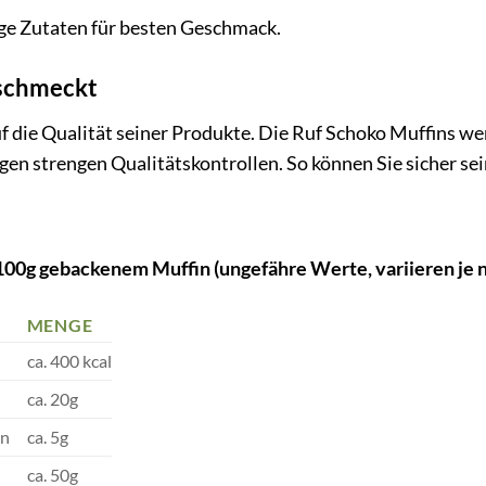
e Zutaten für besten Geschmack.
 schmeckt
f die Qualität seiner Produkte. Die Ruf Schoko Muffins w
gen strengen Qualitätskontrollen. So können Sie sicher sei
00g gebackenem Muffin (ungefähre Werte, variieren je n
MENGE
ca. 400 kcal
ca. 20g
en
ca. 5g
ca. 50g