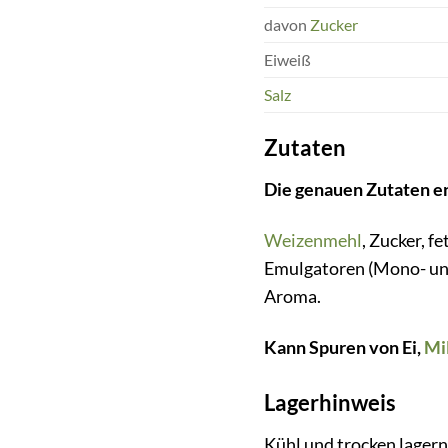
davon
Zucker
Eiweiß
Salz
Zutaten
Die genauen Zutaten en
Weizenmehl
, Zucker, f
Emulgatoren (Mono- und
Aroma.
Kann Spuren von Ei,
Mi
Lagerhinweis
Kühl und trocken lagern