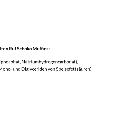
lten Ruf Schoko Muffins:
diphosphat, Natriumhydrogencarbonat),
Mono- und Diglyceriden von Speisefettsäuren),