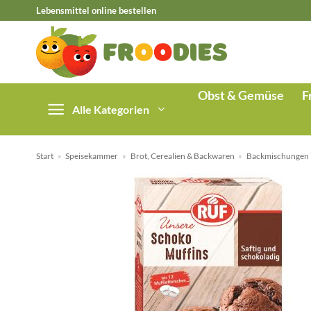
Zum
Lebensmittel online bestellen
Inhalt
springen
Obst & Gemüse
F
Alle Kategorien
Start
»
Speisekammer
»
Brot, Cerealien & Backwaren
»
Backmischungen