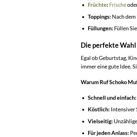
Früchte
:
Frische
oder
Toppings:
Nach dem B
Füllungen:
Füllen Si
Die perfekte Wahl 
Egal ob Geburtstag, Kin
immer eine gute Idee. S
Warum Ruf Schoko Muffi
Schnell und einfach:
Köstlich:
Intensiver
Vielseitig:
Unzählige
Für jeden Anlass:
Per