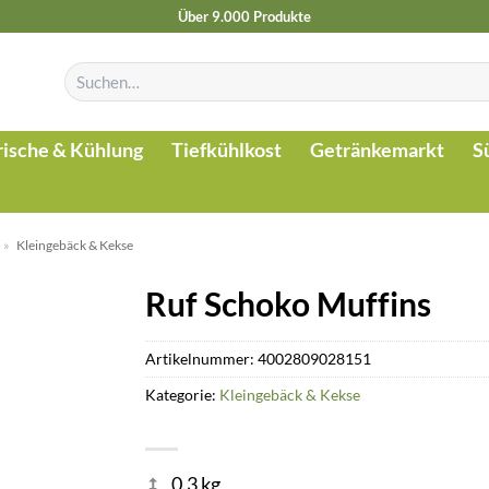
Über 9.000 Produkte
Suchen
nach:
rische & Kühlung
Tiefkühlkost
Getränkemarkt
S
»
Kleingebäck & Kekse
Ruf Schoko Muffins
Artikelnummer:
4002809028151
Kategorie:
Kleingebäck & Kekse
0.3 kg