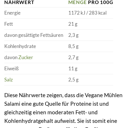
NÄHRWERT
MENGE
PRO 100G
Energie
1172 kJ / 283 kcal
Fett
21 g
davon gesättigte Fettsäuren
2,3 g
Kohlenhydrate
8,5 g
davon
Zucker
2,7 g
Eiweiß
11 g
Salz
2,5 g
Diese Nährwerte zeigen, dass die Vegane Mühlen
Salami eine gute Quelle für Proteine ist und
gleichzeitig einen moderaten Fett- und
Kohlenhydratgehalt aufweist. Sie ist somit eine