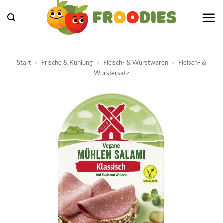
Zum
Inhalt
springen
Start
»
Frische & Kühlung
»
Fleisch- & Wurstwaren
»
Fleisch- &
Wurstersatz