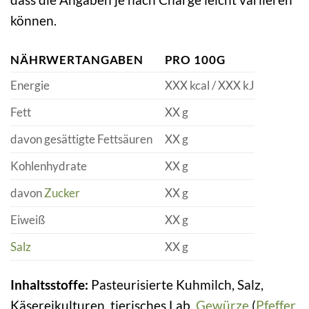
können.
NÄHRWERTANGABEN
PRO 100G
Energie
XXX kcal / XXX kJ
Fett
XX g
davon gesättigte Fettsäuren
XX g
Kohlenhydrate
XX g
davon
Zucker
XX g
Eiweiß
XX g
Salz
XX g
Inhaltsstoffe:
Pasteurisierte Kuhmilch, Salz,
Käsereikulturen, tierisches Lab,
Gewürze
(
Pfeffer
,