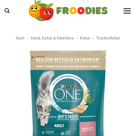
Zum
Inhalt
springen
Start
»
Hund, Katze & Kleintiere
»
Katze
»
Trockenfutter