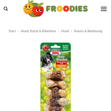
Zum
Inhalt
springen
Start
»
Hund, Katze & Kleintiere
»
Hund
»
Snacks & Belohnung