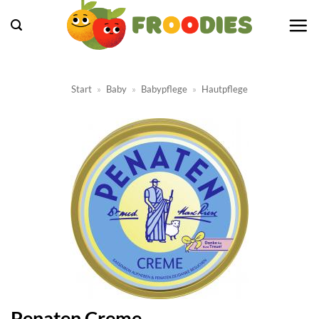
Zum
Inhalt
springen
Start
»
Baby
»
Babypflege
»
Hautpflege
Penaten Creme