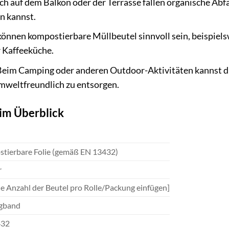
h auf dem Balkon oder der Terrasse fallen organische Abfä
n kannst.
önnen kompostierbare Müllbeutel sinnvoll sein, beispiels
 Kaffeeküche.
eim Camping oder anderen Outdoor-Aktivitäten kannst d
mweltfreundlich zu entsorgen.
im Überblick
tierbare Folie (gemäß EN 13432)
r
ie Anzahl der Beutel pro Rolle/Packung einfügen]
gband
432