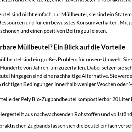
tel sind nicht einfach nur Müllbeutel, sie sind ein Statem
 Ressourcen und für ein bewusstes Konsumverhalten. Mit 
 schonen und einen positiven Beitrag zu leisten.
are Müllbeutel? Ein Blick auf die Vorteile
lbeutel sind ein großes Problem für unsere Umwelt. Sie 
Hunderte von Jahren, um zu zerfallen. Dabei setzen sie sch
tel hingegen sind eine nachhaltige Alternative. Sie wer
en richtigen Bedingungen innerhalb weniger Wochen oder
rteile der Pely Bio-Zugbandbeutel kompostierbar 20 Liter 
ergestellt aus nachwachsenden Rohstoffen und vollstän
raktischen Zugbands lassen sich die Beutel einfach versc