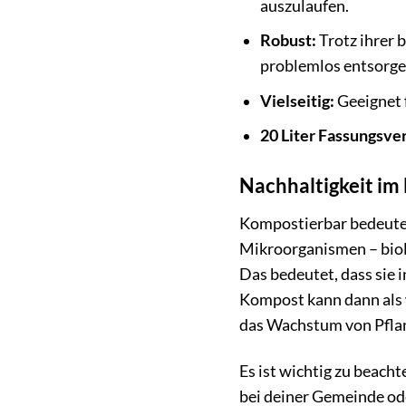
auszulaufen.
Robust:
Trotz ihrer 
problemlos entsorge
Vielseitig:
Geeignet 
20 Liter Fassungsv
Nachhaltigkeit im
Kompostierbar bedeutet
Mikroorganismen – biol
Das bedeutet, dass sie 
Kompost kann dann als 
das Wachstum von Pflan
Es ist wichtig zu beach
bei deiner Gemeinde od