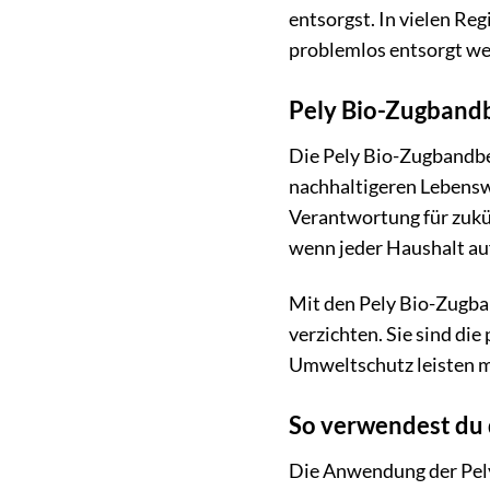
entsorgst. In vielen Re
problemlos entsorgt w
Pely Bio-Zugbandb
Die Pely Bio-Zugbandbeu
nachhaltigeren Lebenswe
Verantwortung für zukün
wenn jeder Haushalt au
Mit den Pely Bio-Zugban
verzichten. Sie sind di
Umweltschutz leisten 
So verwendest du 
Die Anwendung der Pely