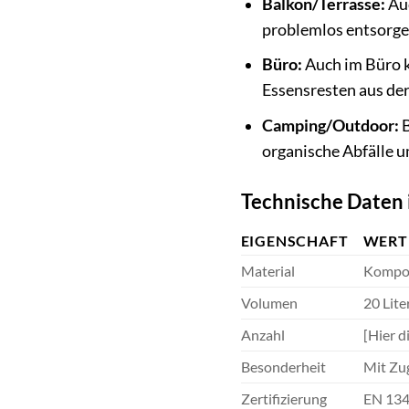
Balkon/Terrasse:
Auc
problemlos entsorge
Büro:
Auch im Büro k
Essensresten aus der
Camping/Outdoor:
B
organische Abfälle u
Technische Daten 
EIGENSCHAFT
WERT
Material
Kompos
Volumen
20 Lite
Anzahl
[Hier d
Besonderheit
Mit Zu
Zertifizierung
EN 13