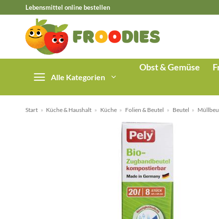
Zum
Lebensmittel online bestellen
Inhalt
springen
Obst & Gemüse
F
Alle Kategorien
Start
»
Küche & Haushalt
»
Küche
»
Folien & Beutel
»
Beutel
»
Müllbeu