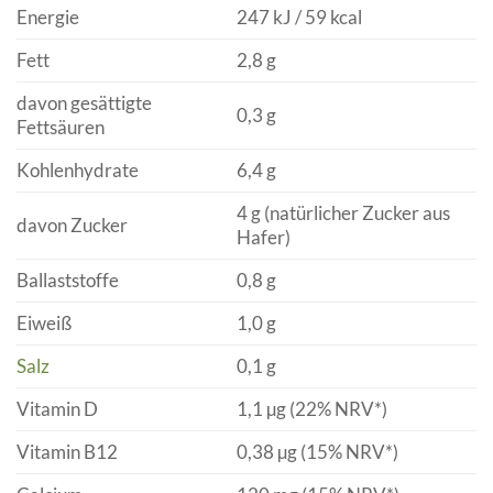
Energie
247 kJ / 59 kcal
Fett
2,8 g
davon gesättigte
0,3 g
Fettsäuren
Kohlenhydrate
6,4 g
4 g (natürlicher Zucker aus
davon Zucker
Hafer)
Ballaststoffe
0,8 g
Eiweiß
1,0 g
Salz
0,1 g
Vitamin D
1,1 µg (22% NRV*)
Vitamin B12
0,38 µg (15% NRV*)