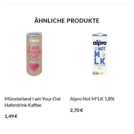
ÄHNLICHE PRODUKTE
Münsterland I am Your Oat
Alpro Not M*LK 1,8%
Haferdrink Kaffee
2,70
€
1,49
€