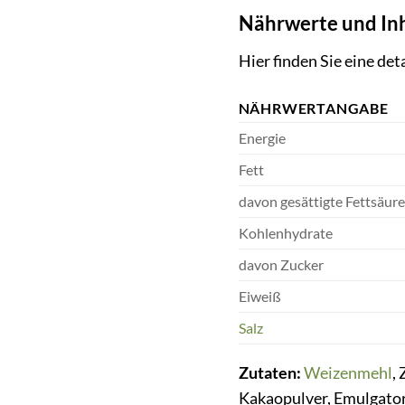
Nährwerte und Inh
Hier finden Sie eine de
NÄHRWERTANGABE
Energie
Fett
davon gesättigte Fettsäur
Kohlenhydrate
davon Zucker
Eiweiß
Salz
Zutaten:
Weizenmehl
,
Kakaopulver, Emulgato