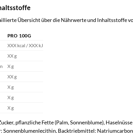
altsstoffe
taillierte Übersicht über die Nährwerte und Inhaltsstoffe
PRO 100G
XXX kcal / XXX kJ
XX g
en
X g
XX g
X g
X g
X g
 Zucker, pflanzliche Fette (Palm, Sonnenblume), Haselnüs
r: Sonnenblumenlecithin, Backtriebmittel: Natriumcarbo