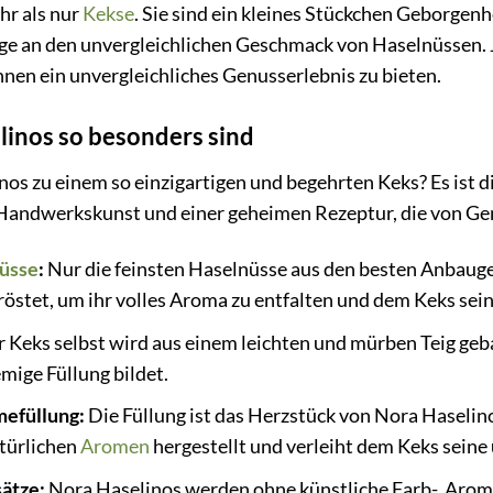
hr als nur
Kekse
. Sie sind ein kleines Stückchen Geborge
e an den unvergleichlichen Geschmack von Haselnüssen. J
Ihnen ein unvergleichliches Genusserlebnis zu bieten.
inos so besonders sind
os zu einem so einzigartigen und begehrten Keks? Es ist 
r Handwerkskunst und einer geheimen Rezeptur, die von Ge
üsse
:
Nur die feinsten Haselnüsse aus den besten Anbauge
östet, um ihr volles Aroma zu entfalten und dem Keks se
 Keks selbst wird aus einem leichten und mürben Teig geba
mige Füllung bildet.
mefüllung:
Die Füllung ist das Herzstück von Nora Haselin
türlichen
Aromen
hergestellt und verleiht dem Keks seine
ätze:
Nora Haselinos werden ohne künstliche Farb-, Aroma