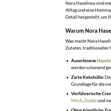
Nora Haselinos sind me
Alltag und eine Hommag
Detail hergestellt, um 
Warum Nora Hasel
Was macht Nora Haselin
Zutaten, traditionelle
Auserlesene
Haseln
werden schonend ger
Zarte Kekshülle:
Der
Grundlage für die cre
Verführerische Cre
Milch
,
Zucker
und na
Ohne künstliche Zus