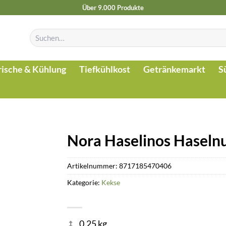
Über 9.000 Produkte
Suchen
nach:
rische & Kühlung
Tiefkühlkost
Getränkemarkt
S
Nora Haselinos Haseln
Artikelnummer:
8717185470406
Kategorie:
Kekse
0.25 kg