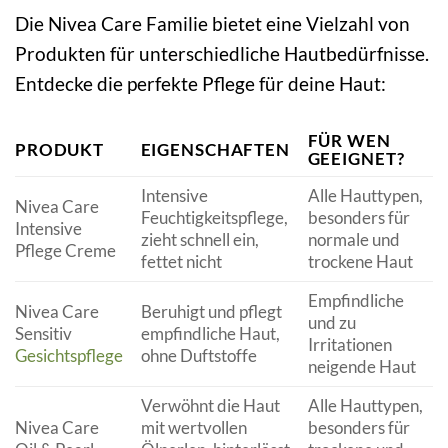
Die Nivea Care Familie bietet eine Vielzahl von
Produkten für unterschiedliche Hautbedürfnisse.
Entdecke die perfekte Pflege für deine Haut:
FÜR WEN
PRODUKT
EIGENSCHAFTEN
GEEIGNET?
Intensive
Alle Hauttypen,
Nivea Care
Feuchtigkeitspflege,
besonders für
Intensive
zieht schnell ein,
normale und
Pflege Creme
fettet nicht
trockene Haut
Empfindliche
Nivea Care
Beruhigt und pflegt
und zu
Sensitiv
empfindliche Haut,
Irritationen
Gesichtspflege
ohne Duftstoffe
neigende Haut
Verwöhnt die Haut
Alle Hauttypen,
Nivea Care
mit wertvollen
besonders für