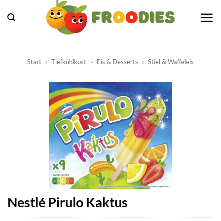
Zum
Inhalt
springen
Start
»
Tiefkühlkost
»
Eis & Desserts
»
Stiel & Waffeleis
Nestlé Pirulo Kaktus