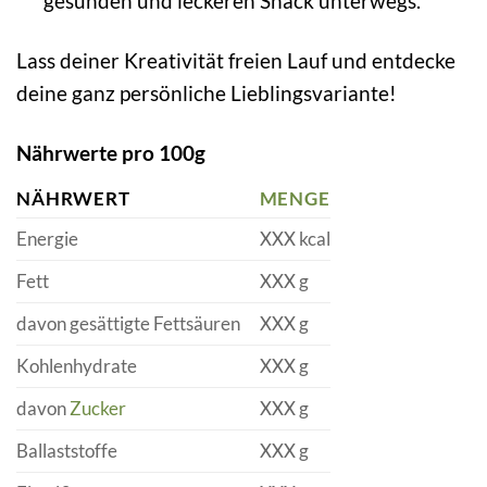
gesunden und leckeren Snack unterwegs.
Lass deiner Kreativität freien Lauf und entdecke
deine ganz persönliche Lieblingsvariante!
Nährwerte pro 100g
NÄHRWERT
MENGE
Energie
XXX kcal
Fett
XXX g
davon gesättigte Fettsäuren
XXX g
Kohlenhydrate
XXX g
davon
Zucker
XXX g
Ballaststoffe
XXX g