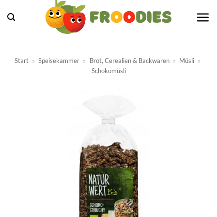
Zum
Inhalt
springen
Start
»
Speisekammer
»
Brot, Cerealien & Backwaren
»
Müsli
»
Schokomüsli