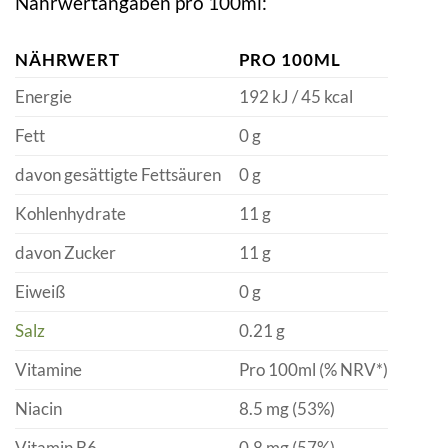
Nährwertangaben pro 100ml:
NÄHRWERT
PRO 100ML
Energie
192 kJ / 45 kcal
Fett
0 g
davon gesättigte Fettsäuren
0 g
Kohlenhydrate
11 g
davon Zucker
11 g
Eiweiß
0 g
Salz
0.21 g
Vitamine
Pro 100ml (% NRV*)
Niacin
8.5 mg (53%)
Vitamin B6
0.8 mg (57%)