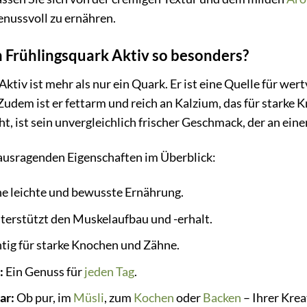
enussvoll zu ernähren.
Frühlingsquark Aktiv so besonders?
tiv ist mehr als nur ein Quark. Er ist eine Quelle für wer
udem ist er fettarm und reich an Kalzium, das für starke K
t, ist sein unvergleichlich frischer Geschmack, der an ein
rausragenden Eigenschaften im Überblick:
ine leichte und bewusste Ernährung.
erstützt den Muskelaufbau und -erhalt.
ig für starke Knochen und Zähne.
:
Ein Genuss für
jeden Tag
.
ar:
Ob pur, im
Müsli
, zum
Kochen
oder
Backen
– Ihrer Krea