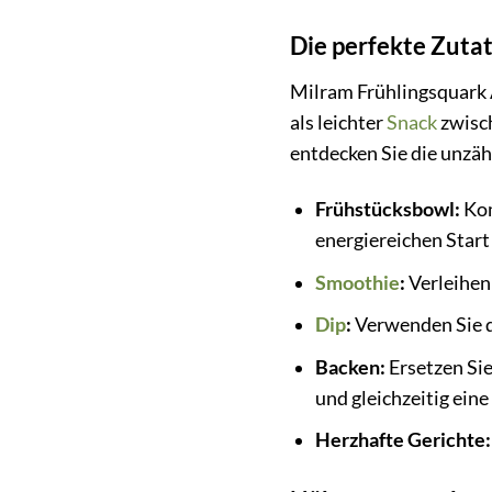
Die perfekte Zuta
Milram Frühlingsquark A
als leichter
Snack
zwisch
entdecken Sie die unzäh
Frühstücksbowl:
Kom
energiereichen Start 
Smoothie
:
Verleihen 
Dip
:
Verwenden Sie de
Backen:
Ersetzen Sie 
und gleichzeitig eine
Herzhafte Gerichte: