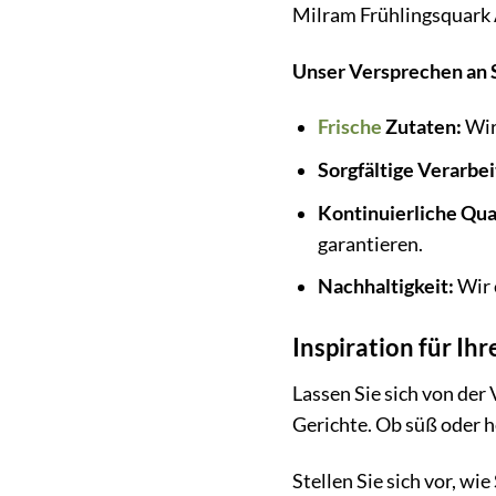
Milram Frühlingsquark A
Unser Versprechen an S
Frische
Zutaten:
Wir
Sorgfältige Verarbei
Kontinuierliche Qual
garantieren.
Nachhaltigkeit:
Wir 
Inspiration für Ih
Lassen Sie sich von der 
Gerichte. Ob süß oder he
Stellen Sie sich vor, w