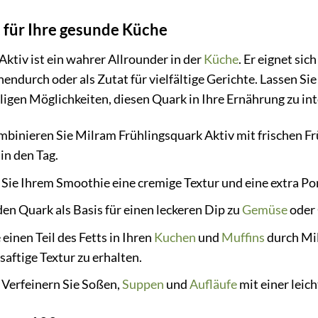
t für Ihre gesunde Küche
ktiv ist ein wahrer Allrounder in der
Küche
. Er eignet si
endurch oder als Zutat für vielfältige Gerichte. Lassen Si
ligen Möglichkeiten, diesen Quark in Ihre Ernährung zu int
binieren Sie Milram Frühlingsquark Aktiv mit frischen F
in den Tag.
Sie Ihrem Smoothie eine cremige Textur und eine extra Por
n Quark als Basis für einen leckeren Dip zu
Gemüse
oder 
einen Teil des Fetts in Ihren
Kuchen
und
Muffins
durch Mil
 saftige Textur zu erhalten.
Verfeinern Sie Soßen,
Suppen
und
Aufläufe
mit einer leic