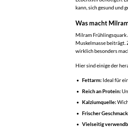
kann, sich gesund und g
Was macht Milram 
Milram Frühlingsquark Ak
Muskelmasse beiträgt. Z
wirklich besonders mach
Hier sind einige der he
Fettarm:
Ideal für e
Reich an Protein:
Unt
Kalziumquelle:
Wicht
Frischer Geschmack
Vielseitig verwendb