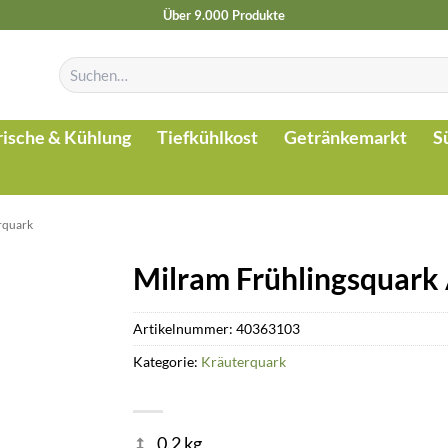
Über 9.000 Produkte
Suchen
nach:
rische & Kühlung
Tiefkühlkost
Getränkemarkt
S
rquark
Milram Frühlingsquark 
Artikelnummer:
40363103
Kategorie:
Kräuterquark
0.2 kg