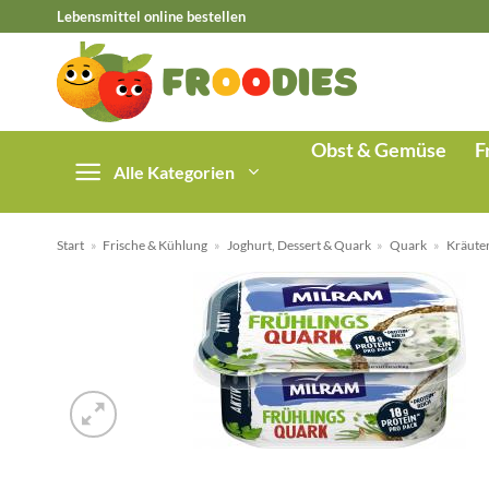
Zum
Lebensmittel online bestellen
Inhalt
springen
Obst & Gemüse
F
Alle Kategorien
Start
»
Frische & Kühlung
»
Joghurt, Dessert & Quark
»
Quark
»
Kräute