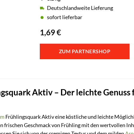
Deutschlandweite Lieferung
sofort lieferbar
1,69
€
ZUM PARTNERSHOP
gsquark Aktiv – Der leichte Genuss f
am
Frühlingsquark Aktiv eine köstliche und leichte Möglichk
n frischen Geschmack von Frühling mit den wertvollen Inh
assen Sie sich von der cremigen Textur und dem milden
Ar