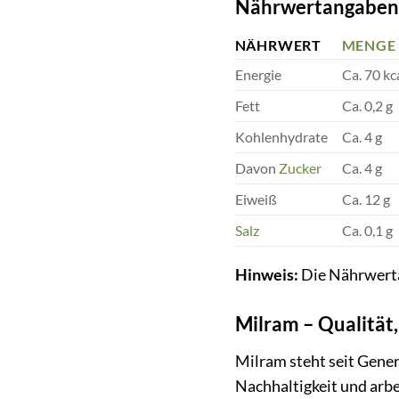
Nährwertangaben 
NÄHRWERT
MENGE
Energie
Ca. 70 kc
Fett
Ca. 0,2 g
Kohlenhydrate
Ca. 4 g
Davon
Zucker
Ca. 4 g
Eiweiß
Ca. 12 g
Salz
Ca. 0,1 g
Hinweis:
Die Nährwertan
Milram – Qualität
Milram steht seit Gene
Nachhaltigkeit und arb